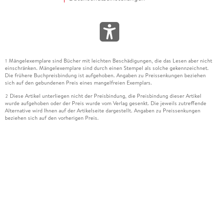
Mängelexemplare sind Bücher mit leichten Beschädigungen, die das Lesen aber nicht
1
einschränken. Mängelexemplare sind durch einen Stempel als solche gekennzeichnet.
Die frühere Buchpreisbindung ist aufgehoben. Angaben zu Preissenkungen beziehen
sich auf den gebundenen Preis eines mangelfreien Exemplars.
Diese Artikel unterliegen nicht der Preisbindung, die Preisbindung dieser Artikel
2
wurde aufgehoben oder der Preis wurde vom Verlag gesenkt. Die jeweils zutreffende
Alternative wird Ihnen auf der Artikelseite dargestellt. Angaben zu Preissenkungen
beziehen sich auf den vorherigen Preis.
Durch Öffnen der Leseprobe willigen Sie ein, dass Daten an den Anbieter der
3
Leseprobe übermittelt werden.
Der gebundene Preis dieses Artikels wird nach Ablauf des auf der Artikelseite
4
dargestellten Datums vom Verlag angehoben.
Der Preisvergleich bezieht sich auf die unverbindliche Preisempfehlung (UVP) des
5
Herstellers.
Der gebundene Preis dieses Artikels wurde vom Verlag gesenkt. Angaben zu
6
Preissenkungen beziehen sich auf den vorherigen Preis.
Die Preisbindung dieses Artikels wurde aufgehoben. Angaben zu Preissenkungen
7