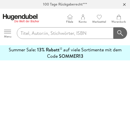
100 Tage Rückgaberecht***
Abholung in über 100 Filialen
Filiale
Konto
Merkzettel
Warenkorb
Hugendubel
Menu
Summer Sale:
13% Rabatt
auf viele Sortimente mit dem
12
mehr
Code
SOMMER13
erfahren