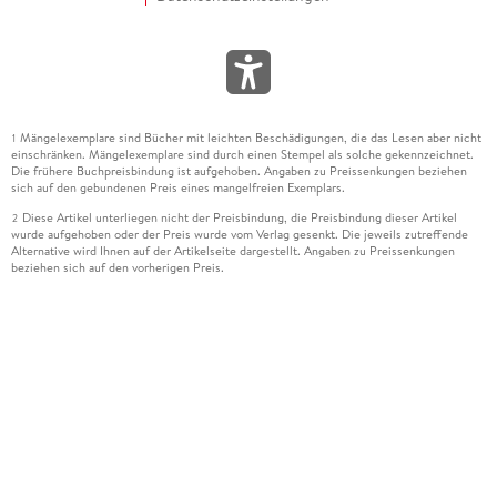
Mängelexemplare sind Bücher mit leichten Beschädigungen, die das Lesen aber nicht
1
einschränken. Mängelexemplare sind durch einen Stempel als solche gekennzeichnet.
Die frühere Buchpreisbindung ist aufgehoben. Angaben zu Preissenkungen beziehen
sich auf den gebundenen Preis eines mangelfreien Exemplars.
Diese Artikel unterliegen nicht der Preisbindung, die Preisbindung dieser Artikel
2
wurde aufgehoben oder der Preis wurde vom Verlag gesenkt. Die jeweils zutreffende
Alternative wird Ihnen auf der Artikelseite dargestellt. Angaben zu Preissenkungen
beziehen sich auf den vorherigen Preis.
Durch Öffnen der Leseprobe willigen Sie ein, dass Daten an den Anbieter der
3
Leseprobe übermittelt werden.
Der gebundene Preis dieses Artikels wird nach Ablauf des auf der Artikelseite
4
dargestellten Datums vom Verlag angehoben.
Der Preisvergleich bezieht sich auf die unverbindliche Preisempfehlung (UVP) des
5
Herstellers.
Der gebundene Preis dieses Artikels wurde vom Verlag gesenkt. Angaben zu
6
Preissenkungen beziehen sich auf den vorherigen Preis.
Die Preisbindung dieses Artikels wurde aufgehoben. Angaben zu Preissenkungen
7