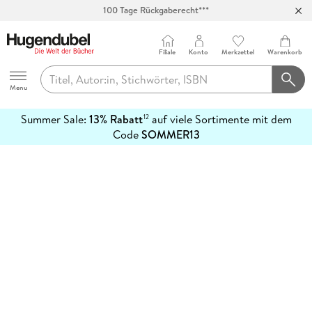
100 Tage Rückgaberecht***
Abholung in über 100 Filialen
Filiale
Konto
Merkzettel
Warenkorb
Hugendubel
Menu
Summer Sale:
13% Rabatt
auf viele Sortimente mit dem
12
mehr
Code
SOMMER13
erfahren