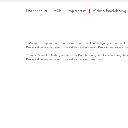
Datenschutz
AGB
Impressum
Widerrufsbelehrung
Mängelexemplare sind Bücher mit leichten Beschädigungen, die das Les
1
Preissenkungen beziehen sich auf den gebundenen Preis eines mangelfre
Diese Artikel unterliegen nicht der Preisbindung, die Preisbindung die
2
Preissenkungen beziehen sich auf den vorherigen Preis.
Durch Öffnen der Leseprobe willigen Sie ein, dass Daten an den Anbie
3
Der gebundene Preis dieses Artikels wird nach Ablauf des auf der Arti
4
Der Preisvergleich bezieht sich auf die unverbindliche Preisempfehlun
5
Der gebundene Preis dieses Artikels wurde vom Verlag gesenkt. Angabe
6
Die Preisbindung dieses Artikels wurde aufgehoben. Angaben zu Preis
7
Der gebundene Preis dieses Artikels wird nach Ablauf des auf der Arti
8
Ihr Gutschein SOMMER13 gilt bis einschließlich 10.08.2026. Sie könne
12
gültig für gesetzlich preisgebundene Artikel (deutschsprachige Bücher 
Gutscheinen und Geschenkkarten kombinierbar. Eine Barauszahlung ist ni