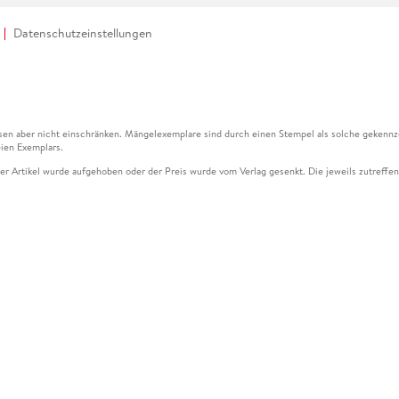
Datenschutzeinstellungen
en aber nicht einschränken. Mängelexemplare sind durch einen Stempel als solche gekennz
ien Exemplars.
ser Artikel wurde aufgehoben oder der Preis wurde vom Verlag gesenkt. Die jeweils zutreffend
ter der Leseprobe übermittelt werden.
kelseite dargestellten Datums vom Verlag angehoben.
g (UVP) des Herstellers.
n zu Preissenkungen beziehen sich auf den vorherigen Preis.
senkungen beziehen sich auf den letzten gebundenen Preis.
kelseite dargestellten Datums vom Verlag angehoben.
n den Gutschein ausschließlich online einlösen unter www.hugendubel.de. Keine Bestellung z
und eBooks) sowie für preisgebundene Kalender, tolino shine (4016621130466), tolino selec
cht möglich. Ein Weiterverkauf und der Handel des Gutscheincodes sind nicht gestattet.