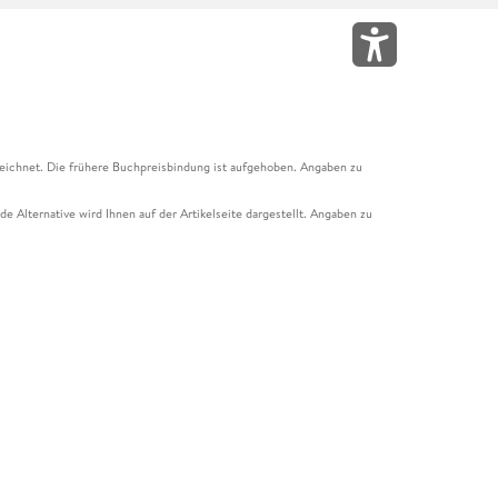
eichnet. Die frühere Buchpreisbindung ist aufgehoben. Angaben zu
e Alternative wird Ihnen auf der Artikelseite dargestellt. Angaben zu
ur Abholung mit Zahlung in der Filiale möglich. Der Gutschein ist nicht
t und das Hugendubel Hörbuch Abo. Der Gutschein ist nicht mit anderen