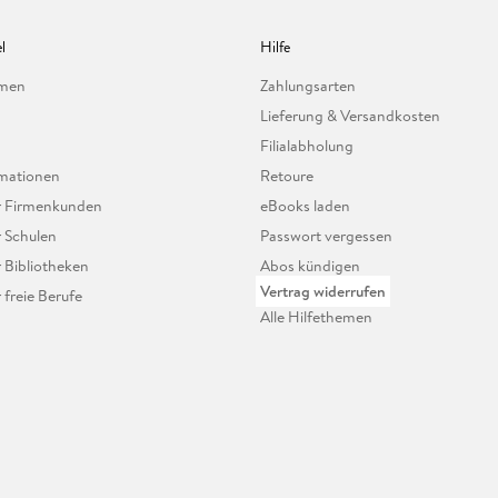
l
Hilfe
hmen
Zahlungsarten
Lieferung & Versandkosten
Filialabholung
mationen
Retoure
ür Firmenkunden
eBooks laden
r Schulen
Passwort vergessen
r Bibliotheken
Abos kündigen
Vertrag widerrufen
r freie Berufe
Alle Hilfethemen