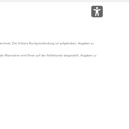
eichnet. Die frühere Buchpreisbindung ist aufgehoben. Angaben zu
e Alternative wird Ihnen auf der Artikelseite dargestellt. Angaben zu
ur Abholung mit Zahlung in der Filiale möglich. Der Gutschein ist nicht
t und das Hugendubel Hörbuch Abo. Der Gutschein ist nicht mit anderen