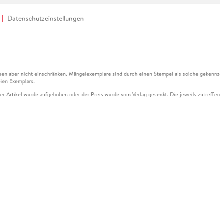
Datenschutzeinstellungen
en aber nicht einschränken. Mängelexemplare sind durch einen Stempel als solche gekennz
ien Exemplars.
ser Artikel wurde aufgehoben oder der Preis wurde vom Verlag gesenkt. Die jeweils zutreffend
ter der Leseprobe übermittelt werden.
kelseite dargestellten Datums vom Verlag angehoben.
g (UVP) des Herstellers.
n zu Preissenkungen beziehen sich auf den vorherigen Preis.
senkungen beziehen sich auf den letzten gebundenen Preis.
kelseite dargestellten Datums vom Verlag angehoben.
n den Gutschein ausschließlich online einlösen unter www.hugendubel.de. Keine Bestellung z
und eBooks) sowie für preisgebundene Kalender, tolino shine (4016621130466), tolino selec
cht möglich. Ein Weiterverkauf und der Handel des Gutscheincodes sind nicht gestattet.