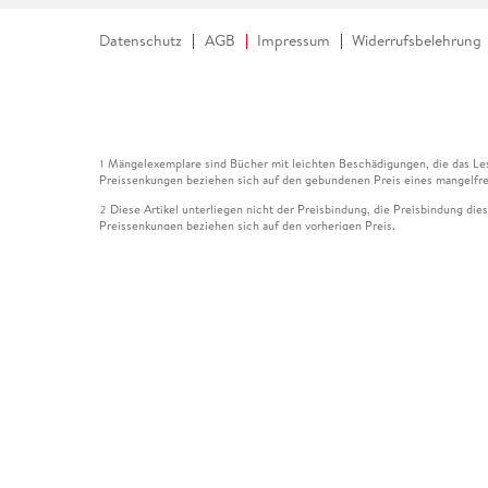
Datenschutz
AGB
Impressum
Widerrufsbelehrung
Mängelexemplare sind Bücher mit leichten Beschädigungen, die das Les
1
Preissenkungen beziehen sich auf den gebundenen Preis eines mangelfre
Diese Artikel unterliegen nicht der Preisbindung, die Preisbindung die
2
Preissenkungen beziehen sich auf den vorherigen Preis.
Durch Öffnen der Leseprobe willigen Sie ein, dass Daten an den Anbie
3
Der gebundene Preis dieses Artikels wird nach Ablauf des auf der Arti
4
Der Preisvergleich bezieht sich auf die unverbindliche Preisempfehlun
5
Der gebundene Preis dieses Artikels wurde vom Verlag gesenkt. Angabe
6
Die Preisbindung dieses Artikels wurde aufgehoben. Angaben zu Preis
7
Der gebundene Preis dieses Artikels wird nach Ablauf des auf der Arti
8
Ihr Gutschein SOMMER13 gilt bis einschließlich 10.08.2026. Sie könne
12
gültig für gesetzlich preisgebundene Artikel (deutschsprachige Bücher 
Gutscheinen und Geschenkkarten kombinierbar. Eine Barauszahlung ist ni