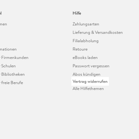
l
Hilfe
hmen
Zahlungsarten
Lieferung & Versandkosten
Filialabholung
mationen
Retoure
ür Firmenkunden
eBooks laden
r Schulen
Passwort vergessen
r Bibliotheken
Abos kündigen
Vertrag widerrufen
r freie Berufe
Alle Hilfethemen