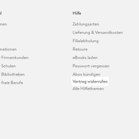
l
Hilfe
hmen
Zahlungsarten
Lieferung & Versandkosten
Filialabholung
mationen
Retoure
ür Firmenkunden
eBooks laden
r Schulen
Passwort vergessen
r Bibliotheken
Abos kündigen
Vertrag widerrufen
r freie Berufe
Alle Hilfethemen