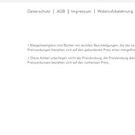
Datenschutz
AGB
Impressum
Widerrufsbelehrung
Mängelexemplare sind Bücher mit leichten Beschädigungen, die das Les
1
Preissenkungen beziehen sich auf den gebundenen Preis eines mangelfre
Diese Artikel unterliegen nicht der Preisbindung, die Preisbindung die
2
Preissenkungen beziehen sich auf den vorherigen Preis.
Durch Öffnen der Leseprobe willigen Sie ein, dass Daten an den Anbie
3
Der gebundene Preis dieses Artikels wird nach Ablauf des auf der Arti
4
Der Preisvergleich bezieht sich auf die unverbindliche Preisempfehlun
5
Der gebundene Preis dieses Artikels wurde vom Verlag gesenkt. Angabe
6
Die Preisbindung dieses Artikels wurde aufgehoben. Angaben zu Preis
7
Der gebundene Preis dieses Artikels wird nach Ablauf des auf der Arti
8
Ihr Gutschein SOMMER13 gilt bis einschließlich 10.08.2026. Sie könne
12
gültig für gesetzlich preisgebundene Artikel (deutschsprachige Bücher 
Gutscheinen und Geschenkkarten kombinierbar. Eine Barauszahlung ist ni