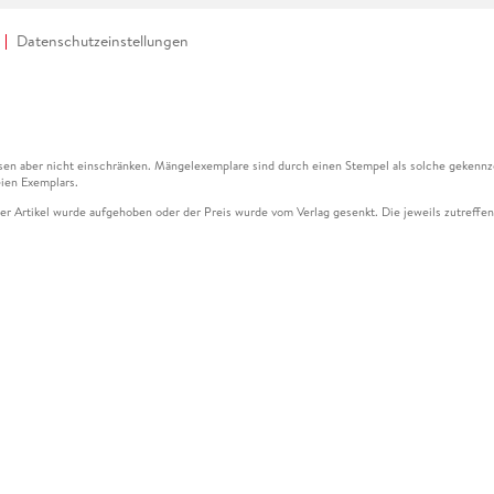
Datenschutzeinstellungen
en aber nicht einschränken. Mängelexemplare sind durch einen Stempel als solche gekennz
ien Exemplars.
ser Artikel wurde aufgehoben oder der Preis wurde vom Verlag gesenkt. Die jeweils zutreffend
ter der Leseprobe übermittelt werden.
kelseite dargestellten Datums vom Verlag angehoben.
g (UVP) des Herstellers.
n zu Preissenkungen beziehen sich auf den vorherigen Preis.
senkungen beziehen sich auf den letzten gebundenen Preis.
kelseite dargestellten Datums vom Verlag angehoben.
n den Gutschein ausschließlich online einlösen unter www.hugendubel.de. Keine Bestellung z
und eBooks) sowie für preisgebundene Kalender, tolino shine (4016621130466), tolino selec
cht möglich. Ein Weiterverkauf und der Handel des Gutscheincodes sind nicht gestattet.