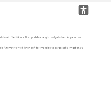
eichnet. Die frühere Buchpreisbindung ist aufgehoben. Angaben zu
e Alternative wird Ihnen auf der Artikelseite dargestellt. Angaben zu
ur Abholung mit Zahlung in der Filiale möglich. Der Gutschein ist nicht
t und das Hugendubel Hörbuch Abo. Der Gutschein ist nicht mit anderen