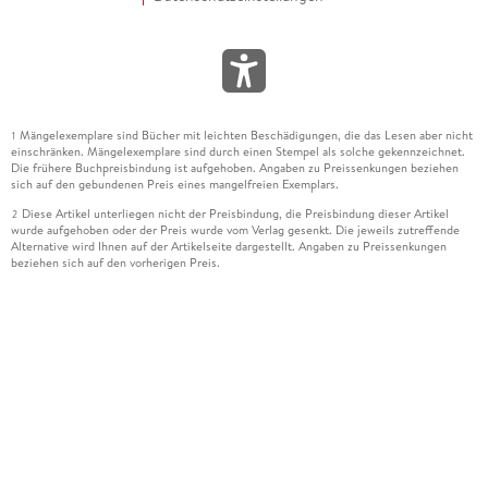
Mängelexemplare sind Bücher mit leichten Beschädigungen, die das Lesen aber nicht
1
einschränken. Mängelexemplare sind durch einen Stempel als solche gekennzeichnet.
Die frühere Buchpreisbindung ist aufgehoben. Angaben zu Preissenkungen beziehen
sich auf den gebundenen Preis eines mangelfreien Exemplars.
Diese Artikel unterliegen nicht der Preisbindung, die Preisbindung dieser Artikel
2
wurde aufgehoben oder der Preis wurde vom Verlag gesenkt. Die jeweils zutreffende
Alternative wird Ihnen auf der Artikelseite dargestellt. Angaben zu Preissenkungen
beziehen sich auf den vorherigen Preis.
Durch Öffnen der Leseprobe willigen Sie ein, dass Daten an den Anbieter der
3
Leseprobe übermittelt werden.
Der gebundene Preis dieses Artikels wird nach Ablauf des auf der Artikelseite
4
dargestellten Datums vom Verlag angehoben.
Der Preisvergleich bezieht sich auf die unverbindliche Preisempfehlung (UVP) des
5
Herstellers.
Der gebundene Preis dieses Artikels wurde vom Verlag gesenkt. Angaben zu
6
Preissenkungen beziehen sich auf den vorherigen Preis.
Die Preisbindung dieses Artikels wurde aufgehoben. Angaben zu Preissenkungen
7