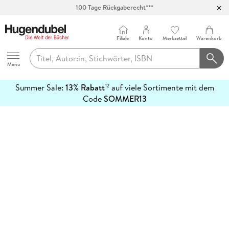
100 Tage Rückgaberecht***
Abholung in über 100 Filialen
Filiale
Konto
Merkzettel
Warenkorb
Hugendubel
Menu
Summer Sale:
13% Rabatt
auf viele Sortimente mit dem
12
mehr
Code
SOMMER13
erfahren