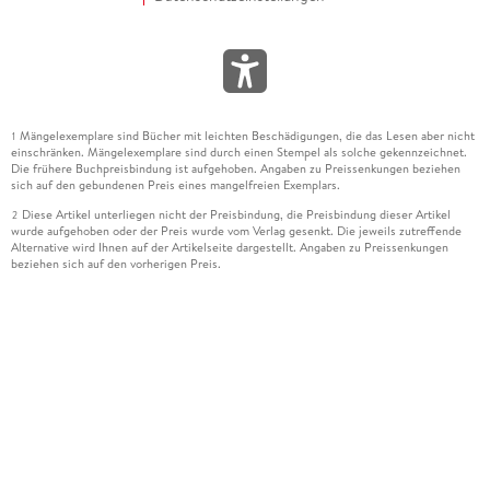
Mängelexemplare sind Bücher mit leichten Beschädigungen, die das Lesen aber nicht
1
einschränken. Mängelexemplare sind durch einen Stempel als solche gekennzeichnet.
Die frühere Buchpreisbindung ist aufgehoben. Angaben zu Preissenkungen beziehen
sich auf den gebundenen Preis eines mangelfreien Exemplars.
Diese Artikel unterliegen nicht der Preisbindung, die Preisbindung dieser Artikel
2
wurde aufgehoben oder der Preis wurde vom Verlag gesenkt. Die jeweils zutreffende
Alternative wird Ihnen auf der Artikelseite dargestellt. Angaben zu Preissenkungen
beziehen sich auf den vorherigen Preis.
Durch Öffnen der Leseprobe willigen Sie ein, dass Daten an den Anbieter der
3
Leseprobe übermittelt werden.
Der gebundene Preis dieses Artikels wird nach Ablauf des auf der Artikelseite
4
dargestellten Datums vom Verlag angehoben.
Der Preisvergleich bezieht sich auf die unverbindliche Preisempfehlung (UVP) des
5
Herstellers.
Der gebundene Preis dieses Artikels wurde vom Verlag gesenkt. Angaben zu
6
Preissenkungen beziehen sich auf den vorherigen Preis.
Die Preisbindung dieses Artikels wurde aufgehoben. Angaben zu Preissenkungen
7