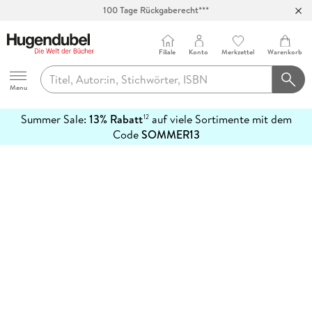
100 Tage Rückgaberecht***
Abholung in über 100 Filialen
Filiale
Konto
Merkzettel
Warenkorb
Hugendubel
Menu
Summer Sale:
13% Rabatt
auf viele Sortimente mit dem
12
mehr
Code
SOMMER13
erfahren