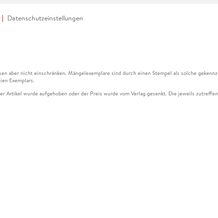
Datenschutzeinstellungen
en aber nicht einschränken. Mängelexemplare sind durch einen Stempel als solche gekennz
ien Exemplars.
ser Artikel wurde aufgehoben oder der Preis wurde vom Verlag gesenkt. Die jeweils zutreffend
ter der Leseprobe übermittelt werden.
kelseite dargestellten Datums vom Verlag angehoben.
g (UVP) des Herstellers.
n zu Preissenkungen beziehen sich auf den vorherigen Preis.
senkungen beziehen sich auf den letzten gebundenen Preis.
kelseite dargestellten Datums vom Verlag angehoben.
n den Gutschein ausschließlich online einlösen unter www.hugendubel.de. Keine Bestellung z
und eBooks) sowie für preisgebundene Kalender, tolino shine (4016621130466), tolino selec
cht möglich. Ein Weiterverkauf und der Handel des Gutscheincodes sind nicht gestattet.