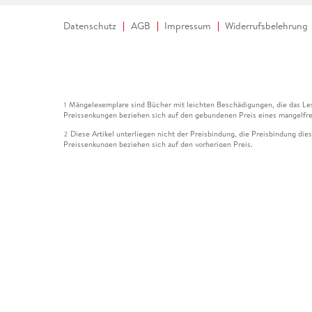
Datenschutz
AGB
Impressum
Widerrufsbelehrung
Mängelexemplare sind Bücher mit leichten Beschädigungen, die das Les
1
Preissenkungen beziehen sich auf den gebundenen Preis eines mangelfre
Diese Artikel unterliegen nicht der Preisbindung, die Preisbindung die
2
Preissenkungen beziehen sich auf den vorherigen Preis.
Durch Öffnen der Leseprobe willigen Sie ein, dass Daten an den Anbie
3
Der gebundene Preis dieses Artikels wird nach Ablauf des auf der Arti
4
Der Preisvergleich bezieht sich auf die unverbindliche Preisempfehlun
5
Der gebundene Preis dieses Artikels wurde vom Verlag gesenkt. Angabe
6
Die Preisbindung dieses Artikels wurde aufgehoben. Angaben zu Preis
7
Der gebundene Preis dieses Artikels wird nach Ablauf des auf der Arti
8
Ihr Gutschein SOMMER13 gilt bis einschließlich 10.08.2026. Sie könne
12
gültig für gesetzlich preisgebundene Artikel (deutschsprachige Bücher 
Gutscheinen und Geschenkkarten kombinierbar. Eine Barauszahlung ist ni