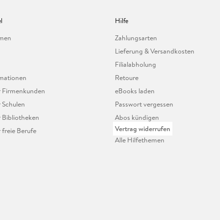
l
Hilfe
hmen
Zahlungsarten
Lieferung & Versandkosten
Filialabholung
mationen
Retoure
ür Firmenkunden
eBooks laden
r Schulen
Passwort vergessen
r Bibliotheken
Abos kündigen
Vertrag widerrufen
r freie Berufe
Alle Hilfethemen