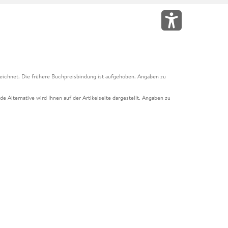
eichnet. Die frühere Buchpreisbindung ist aufgehoben. Angaben zu
e Alternative wird Ihnen auf der Artikelseite dargestellt. Angaben zu
ur Abholung mit Zahlung in der Filiale möglich. Der Gutschein ist nicht
t und das Hugendubel Hörbuch Abo. Der Gutschein ist nicht mit anderen