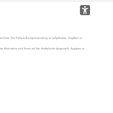
eichnet. Die frühere Buchpreisbindung ist aufgehoben. Angaben zu
e Alternative wird Ihnen auf der Artikelseite dargestellt. Angaben zu
ur Abholung mit Zahlung in der Filiale möglich. Der Gutschein ist nicht
t und das Hugendubel Hörbuch Abo. Der Gutschein ist nicht mit anderen