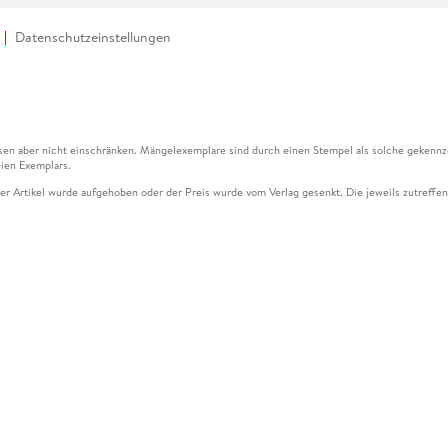
Datenschutzeinstellungen
en aber nicht einschränken. Mängelexemplare sind durch einen Stempel als solche gekennz
ien Exemplars.
ser Artikel wurde aufgehoben oder der Preis wurde vom Verlag gesenkt. Die jeweils zutreffend
ter der Leseprobe übermittelt werden.
kelseite dargestellten Datums vom Verlag angehoben.
g (UVP) des Herstellers.
n zu Preissenkungen beziehen sich auf den vorherigen Preis.
senkungen beziehen sich auf den letzten gebundenen Preis.
kelseite dargestellten Datums vom Verlag angehoben.
n den Gutschein ausschließlich online einlösen unter www.hugendubel.de. Keine Bestellung z
und eBooks) sowie für preisgebundene Kalender, tolino shine (4016621130466), tolino selec
cht möglich. Ein Weiterverkauf und der Handel des Gutscheincodes sind nicht gestattet.