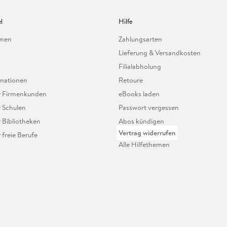
l
Hilfe
hmen
Zahlungsarten
Lieferung & Versandkosten
Filialabholung
mationen
Retoure
ür Firmenkunden
eBooks laden
r Schulen
Passwort vergessen
r Bibliotheken
Abos kündigen
Vertrag widerrufen
r freie Berufe
Alle Hilfethemen