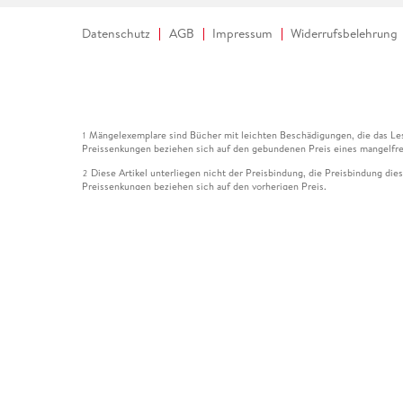
Datenschutz
AGB
Impressum
Widerrufsbelehrung
Mängelexemplare sind Bücher mit leichten Beschädigungen, die das Les
1
Preissenkungen beziehen sich auf den gebundenen Preis eines mangelfre
Diese Artikel unterliegen nicht der Preisbindung, die Preisbindung die
2
Preissenkungen beziehen sich auf den vorherigen Preis.
Durch Öffnen der Leseprobe willigen Sie ein, dass Daten an den Anbie
3
Der gebundene Preis dieses Artikels wird nach Ablauf des auf der Arti
4
Der Preisvergleich bezieht sich auf die unverbindliche Preisempfehlun
5
Der gebundene Preis dieses Artikels wurde vom Verlag gesenkt. Angabe
6
Die Preisbindung dieses Artikels wurde aufgehoben. Angaben zu Preis
7
Der gebundene Preis dieses Artikels wird nach Ablauf des auf der Arti
8
Ihr Gutschein SOMMER13 gilt bis einschließlich 10.08.2026. Sie könne
12
gültig für gesetzlich preisgebundene Artikel (deutschsprachige Bücher 
Gutscheinen und Geschenkkarten kombinierbar. Eine Barauszahlung ist ni