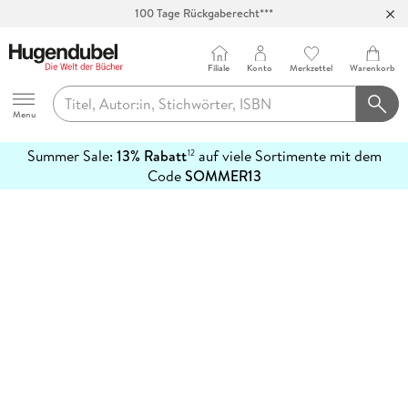
100 Tage Rückgaberecht***
Abholung in über 100 Filialen
Filiale
Konto
Merkzettel
Warenkorb
Hugendubel
Menu
Summer Sale:
13% Rabatt
auf viele Sortimente mit dem
12
mehr
Code
SOMMER13
erfahren