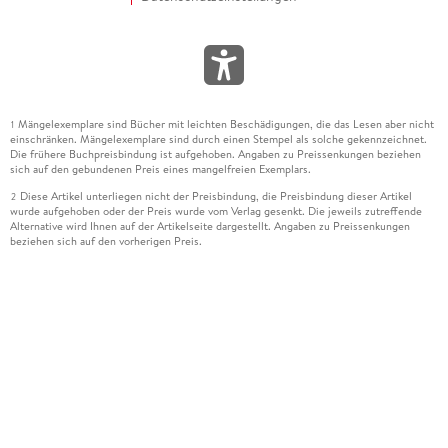
Mängelexemplare sind Bücher mit leichten Beschädigungen, die das Lesen aber nicht
1
einschränken. Mängelexemplare sind durch einen Stempel als solche gekennzeichnet.
Die frühere Buchpreisbindung ist aufgehoben. Angaben zu Preissenkungen beziehen
sich auf den gebundenen Preis eines mangelfreien Exemplars.
Diese Artikel unterliegen nicht der Preisbindung, die Preisbindung dieser Artikel
2
wurde aufgehoben oder der Preis wurde vom Verlag gesenkt. Die jeweils zutreffende
Alternative wird Ihnen auf der Artikelseite dargestellt. Angaben zu Preissenkungen
beziehen sich auf den vorherigen Preis.
Durch Öffnen der Leseprobe willigen Sie ein, dass Daten an den Anbieter der
3
Leseprobe übermittelt werden.
Der gebundene Preis dieses Artikels wird nach Ablauf des auf der Artikelseite
4
dargestellten Datums vom Verlag angehoben.
Der Preisvergleich bezieht sich auf die unverbindliche Preisempfehlung (UVP) des
5
Herstellers.
Der gebundene Preis dieses Artikels wurde vom Verlag gesenkt. Angaben zu
6
Preissenkungen beziehen sich auf den vorherigen Preis.
Die Preisbindung dieses Artikels wurde aufgehoben. Angaben zu Preissenkungen
7