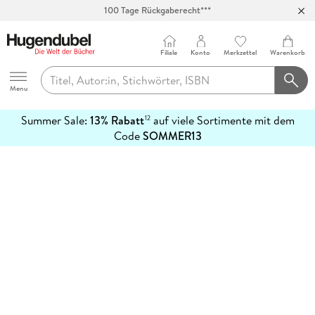
100 Tage Rückgaberecht***
Abholung in über 100 Filialen
Filiale
Konto
Merkzettel
Warenkorb
Hugendubel
Menu
Summer Sale:
13% Rabatt
auf viele Sortimente mit dem
12
mehr
Code
SOMMER13
erfahren