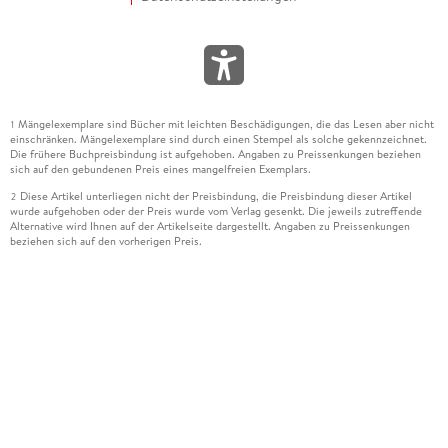
Mängelexemplare sind Bücher mit leichten Beschädigungen, die das Lesen aber nicht
1
einschränken. Mängelexemplare sind durch einen Stempel als solche gekennzeichnet.
Die frühere Buchpreisbindung ist aufgehoben. Angaben zu Preissenkungen beziehen
sich auf den gebundenen Preis eines mangelfreien Exemplars.
Diese Artikel unterliegen nicht der Preisbindung, die Preisbindung dieser Artikel
2
wurde aufgehoben oder der Preis wurde vom Verlag gesenkt. Die jeweils zutreffende
Alternative wird Ihnen auf der Artikelseite dargestellt. Angaben zu Preissenkungen
beziehen sich auf den vorherigen Preis.
Durch Öffnen der Leseprobe willigen Sie ein, dass Daten an den Anbieter der
3
Leseprobe übermittelt werden.
Der gebundene Preis dieses Artikels wird nach Ablauf des auf der Artikelseite
4
dargestellten Datums vom Verlag angehoben.
Der Preisvergleich bezieht sich auf die unverbindliche Preisempfehlung (UVP) des
5
Herstellers.
Der gebundene Preis dieses Artikels wurde vom Verlag gesenkt. Angaben zu
6
Preissenkungen beziehen sich auf den vorherigen Preis.
Die Preisbindung dieses Artikels wurde aufgehoben. Angaben zu Preissenkungen
7