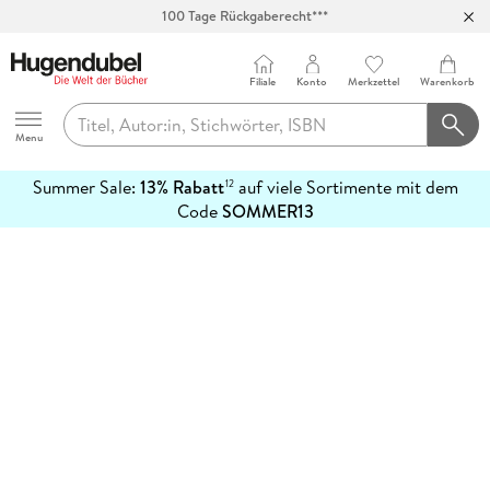
100 Tage Rückgaberecht***
Abholung in über 100 Filialen
Filiale
Konto
Merkzettel
Warenkorb
Hugendubel
Menu
Summer Sale:
13% Rabatt
auf viele Sortimente mit dem
12
mehr
Code
SOMMER13
erfahren