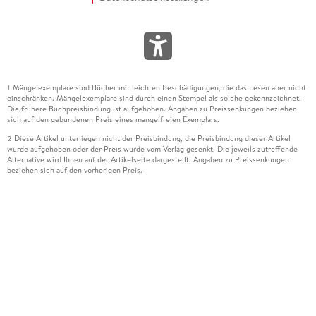
Mängelexemplare sind Bücher mit leichten Beschädigungen, die das Lesen aber nicht
1
einschränken. Mängelexemplare sind durch einen Stempel als solche gekennzeichnet.
Die frühere Buchpreisbindung ist aufgehoben. Angaben zu Preissenkungen beziehen
sich auf den gebundenen Preis eines mangelfreien Exemplars.
Diese Artikel unterliegen nicht der Preisbindung, die Preisbindung dieser Artikel
2
wurde aufgehoben oder der Preis wurde vom Verlag gesenkt. Die jeweils zutreffende
Alternative wird Ihnen auf der Artikelseite dargestellt. Angaben zu Preissenkungen
beziehen sich auf den vorherigen Preis.
Durch Öffnen der Leseprobe willigen Sie ein, dass Daten an den Anbieter der
3
Leseprobe übermittelt werden.
Der gebundene Preis dieses Artikels wird nach Ablauf des auf der Artikelseite
4
dargestellten Datums vom Verlag angehoben.
Der Preisvergleich bezieht sich auf die unverbindliche Preisempfehlung (UVP) des
5
Herstellers.
Der gebundene Preis dieses Artikels wurde vom Verlag gesenkt. Angaben zu
6
Preissenkungen beziehen sich auf den vorherigen Preis.
Die Preisbindung dieses Artikels wurde aufgehoben. Angaben zu Preissenkungen
7