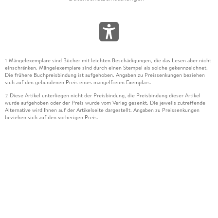
Mängelexemplare sind Bücher mit leichten Beschädigungen, die das Lesen aber nicht
1
einschränken. Mängelexemplare sind durch einen Stempel als solche gekennzeichnet.
Die frühere Buchpreisbindung ist aufgehoben. Angaben zu Preissenkungen beziehen
sich auf den gebundenen Preis eines mangelfreien Exemplars.
Diese Artikel unterliegen nicht der Preisbindung, die Preisbindung dieser Artikel
2
wurde aufgehoben oder der Preis wurde vom Verlag gesenkt. Die jeweils zutreffende
Alternative wird Ihnen auf der Artikelseite dargestellt. Angaben zu Preissenkungen
beziehen sich auf den vorherigen Preis.
Durch Öffnen der Leseprobe willigen Sie ein, dass Daten an den Anbieter der
3
Leseprobe übermittelt werden.
Der gebundene Preis dieses Artikels wird nach Ablauf des auf der Artikelseite
4
dargestellten Datums vom Verlag angehoben.
Der Preisvergleich bezieht sich auf die unverbindliche Preisempfehlung (UVP) des
5
Herstellers.
Der gebundene Preis dieses Artikels wurde vom Verlag gesenkt. Angaben zu
6
Preissenkungen beziehen sich auf den vorherigen Preis.
Die Preisbindung dieses Artikels wurde aufgehoben. Angaben zu Preissenkungen
7