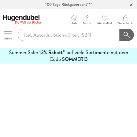
100 Tage Rückgaberecht***
Abholung in über 100 Filialen
Filiale
Konto
Merkzettel
Warenkorb
Hugendubel
Menu
Summer Sale:
13% Rabatt
auf viele Sortimente mit dem
12
mehr
Code
SOMMER13
erfahren