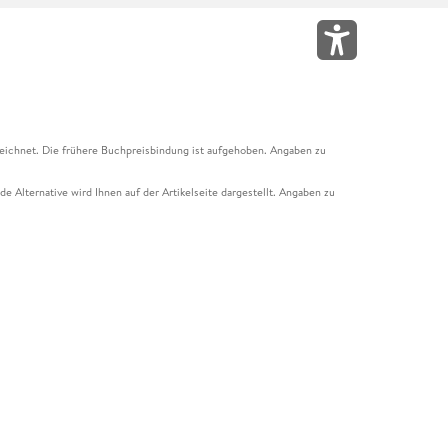
eichnet. Die frühere Buchpreisbindung ist aufgehoben. Angaben zu
e Alternative wird Ihnen auf der Artikelseite dargestellt. Angaben zu
ur Abholung mit Zahlung in der Filiale möglich. Der Gutschein ist nicht
t und das Hugendubel Hörbuch Abo. Der Gutschein ist nicht mit anderen