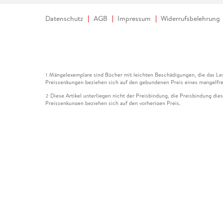
Datenschutz
AGB
Impressum
Widerrufsbelehrung
Mängelexemplare sind Bücher mit leichten Beschädigungen, die das Les
1
Preissenkungen beziehen sich auf den gebundenen Preis eines mangelfre
Diese Artikel unterliegen nicht der Preisbindung, die Preisbindung die
2
Preissenkungen beziehen sich auf den vorherigen Preis.
Durch Öffnen der Leseprobe willigen Sie ein, dass Daten an den Anbie
3
Der gebundene Preis dieses Artikels wird nach Ablauf des auf der Arti
4
Der Preisvergleich bezieht sich auf die unverbindliche Preisempfehlun
5
Der gebundene Preis dieses Artikels wurde vom Verlag gesenkt. Angabe
6
Die Preisbindung dieses Artikels wurde aufgehoben. Angaben zu Preis
7
Der gebundene Preis dieses Artikels wird nach Ablauf des auf der Arti
8
Ihr Gutschein SOMMER13 gilt bis einschließlich 10.08.2026. Sie könne
12
gültig für gesetzlich preisgebundene Artikel (deutschsprachige Bücher 
Gutscheinen und Geschenkkarten kombinierbar. Eine Barauszahlung ist ni