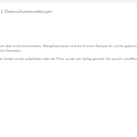
Datenschutzeinstellungen
en aber nicht einschränken. Mängelexemplare sind durch einen Stempel als solche gekennz
ien Exemplars.
ser Artikel wurde aufgehoben oder der Preis wurde vom Verlag gesenkt. Die jeweils zutreffend
ter der Leseprobe übermittelt werden.
kelseite dargestellten Datums vom Verlag angehoben.
g (UVP) des Herstellers.
n zu Preissenkungen beziehen sich auf den vorherigen Preis.
senkungen beziehen sich auf den letzten gebundenen Preis.
kelseite dargestellten Datums vom Verlag angehoben.
n den Gutschein ausschließlich online einlösen unter www.hugendubel.de. Keine Bestellung z
und eBooks) sowie für preisgebundene Kalender, tolino shine (4016621130466), tolino selec
cht möglich. Ein Weiterverkauf und der Handel des Gutscheincodes sind nicht gestattet.