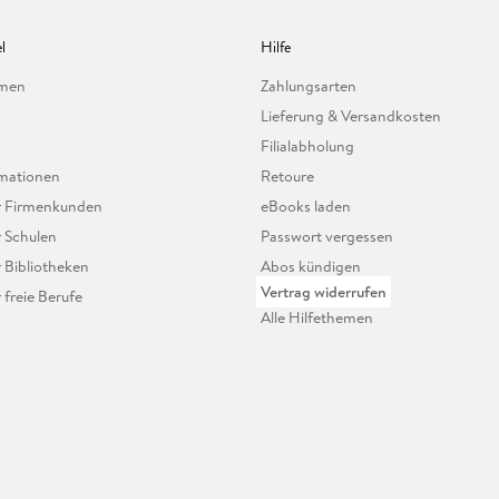
l
Hilfe
hmen
Zahlungsarten
Lieferung & Versandkosten
Filialabholung
mationen
Retoure
ür Firmenkunden
eBooks laden
r Schulen
Passwort vergessen
r Bibliotheken
Abos kündigen
Vertrag widerrufen
r freie Berufe
Alle Hilfethemen