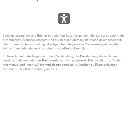
Mängelexemplare sind Bücher mit leichten Beschädigungen, die das Lesen aber nicht
1
einschränken. Mängelexemplare sind durch einen Stempel als solche gekennzeichnet.
Die frühere Buchpreisbindung ist aufgehoben. Angaben zu Preissenkungen beziehen
sich auf den gebundenen Preis eines mangelfreien Exemplars.
Diese Artikel unterliegen nicht der Preisbindung, die Preisbindung dieser Artikel
2
wurde aufgehoben oder der Preis wurde vom Verlag gesenkt. Die jeweils zutreffende
Alternative wird Ihnen auf der Artikelseite dargestellt. Angaben zu Preissenkungen
beziehen sich auf den vorherigen Preis.
Durch Öffnen der Leseprobe willigen Sie ein, dass Daten an den Anbieter der
3
Leseprobe übermittelt werden.
Der gebundene Preis dieses Artikels wird nach Ablauf des auf der Artikelseite
4
dargestellten Datums vom Verlag angehoben.
Der Preisvergleich bezieht sich auf die unverbindliche Preisempfehlung (UVP) des
5
Herstellers.
Der gebundene Preis dieses Artikels wurde vom Verlag gesenkt. Angaben zu
6
Preissenkungen beziehen sich auf den vorherigen Preis.
Die Preisbindung dieses Artikels wurde aufgehoben. Angaben zu Preissenkungen
7