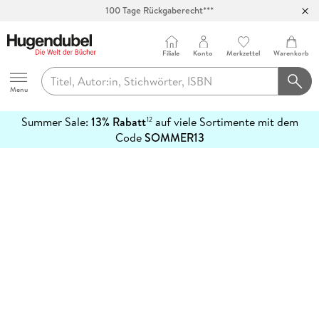
100 Tage Rückgaberecht***
Abholung in über 100 Filialen
Filiale
Konto
Merkzettel
Warenkorb
Hugendubel
Menu
Summer Sale:
13% Rabatt
auf viele Sortimente mit dem
12
mehr
Code
SOMMER13
erfahren