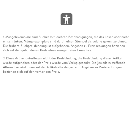
Mängelexemplare sind Bücher mit leichten Beschädigungen, die das Lesen aber nicht
1
einschränken. Mängelexemplare sind durch einen Stempel als solche gekennzeichnet.
Die frühere Buchpreisbindung ist aufgehoben. Angaben zu Preissenkungen beziehen
sich auf den gebundenen Preis eines mangelfreien Exemplars.
Diese Artikel unterliegen nicht der Preisbindung, die Preisbindung dieser Artikel
2
wurde aufgehoben oder der Preis wurde vom Verlag gesenkt. Die jeweils zutreffende
Alternative wird Ihnen auf der Artikelseite dargestellt. Angaben zu Preissenkungen
beziehen sich auf den vorherigen Preis.
Durch Öffnen der Leseprobe willigen Sie ein, dass Daten an den Anbieter der
3
Leseprobe übermittelt werden.
Der gebundene Preis dieses Artikels wird nach Ablauf des auf der Artikelseite
4
dargestellten Datums vom Verlag angehoben.
Der Preisvergleich bezieht sich auf die unverbindliche Preisempfehlung (UVP) des
5
Herstellers.
Der gebundene Preis dieses Artikels wurde vom Verlag gesenkt. Angaben zu
6
Preissenkungen beziehen sich auf den vorherigen Preis.
Die Preisbindung dieses Artikels wurde aufgehoben. Angaben zu Preissenkungen
7