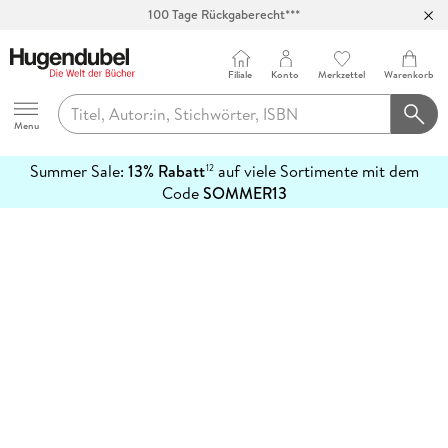
100 Tage Rückgaberecht***
Abholung in über 100 Filialen
Filiale
Konto
Merkzettel
Warenkorb
Hugendubel
Menu
Summer Sale:
13% Rabatt
auf viele Sortimente mit dem
12
mehr
Code
SOMMER13
erfahren