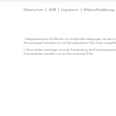
Datenschutz
AGB
Impressum
Widerrufsbelehrung
Mängelexemplare sind Bücher mit leichten Beschädigungen, die das Les
1
Preissenkungen beziehen sich auf den gebundenen Preis eines mangelfre
Diese Artikel unterliegen nicht der Preisbindung, die Preisbindung die
2
Preissenkungen beziehen sich auf den vorherigen Preis.
Durch Öffnen der Leseprobe willigen Sie ein, dass Daten an den Anbie
3
Der gebundene Preis dieses Artikels wird nach Ablauf des auf der Arti
4
Der Preisvergleich bezieht sich auf die unverbindliche Preisempfehlun
5
Der gebundene Preis dieses Artikels wurde vom Verlag gesenkt. Angabe
6
Die Preisbindung dieses Artikels wurde aufgehoben. Angaben zu Preis
7
Der gebundene Preis dieses Artikels wird nach Ablauf des auf der Arti
8
Ihr Gutschein SOMMER13 gilt bis einschließlich 10.08.2026. Sie könne
12
gültig für gesetzlich preisgebundene Artikel (deutschsprachige Bücher 
Gutscheinen und Geschenkkarten kombinierbar. Eine Barauszahlung ist ni