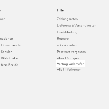
l
Hilfe
hmen
Zahlungsarten
Lieferung & Versandkosten
Filialabholung
mationen
Retoure
ür Firmenkunden
eBooks laden
r Schulen
Passwort vergessen
r Bibliotheken
Abos kündigen
Vertrag widerrufen
r freie Berufe
Alle Hilfethemen