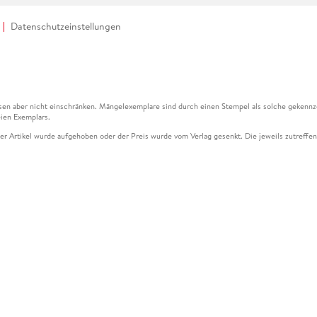
Datenschutzeinstellungen
en aber nicht einschränken. Mängelexemplare sind durch einen Stempel als solche gekennz
ien Exemplars.
ser Artikel wurde aufgehoben oder der Preis wurde vom Verlag gesenkt. Die jeweils zutreffend
ter der Leseprobe übermittelt werden.
kelseite dargestellten Datums vom Verlag angehoben.
g (UVP) des Herstellers.
n zu Preissenkungen beziehen sich auf den vorherigen Preis.
senkungen beziehen sich auf den letzten gebundenen Preis.
kelseite dargestellten Datums vom Verlag angehoben.
n den Gutschein ausschließlich online einlösen unter www.hugendubel.de. Keine Bestellung z
und eBooks) sowie für preisgebundene Kalender, tolino shine (4016621130466), tolino selec
cht möglich. Ein Weiterverkauf und der Handel des Gutscheincodes sind nicht gestattet.