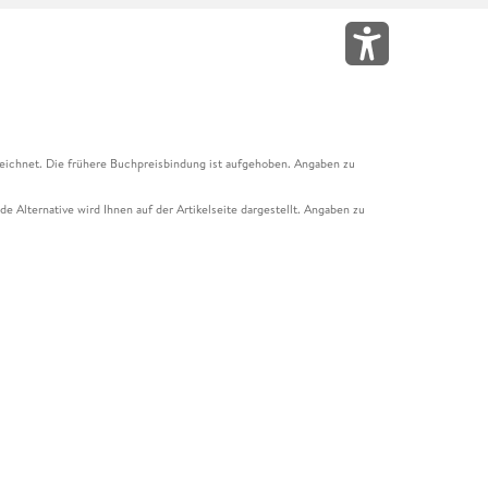
eichnet. Die frühere Buchpreisbindung ist aufgehoben. Angaben zu
e Alternative wird Ihnen auf der Artikelseite dargestellt. Angaben zu
ur Abholung mit Zahlung in der Filiale möglich. Der Gutschein ist nicht
t und das Hugendubel Hörbuch Abo. Der Gutschein ist nicht mit anderen