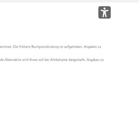
eichnet. Die frühere Buchpreisbindung ist aufgehoben. Angaben zu
e Alternative wird Ihnen auf der Artikelseite dargestellt. Angaben zu
ur Abholung mit Zahlung in der Filiale möglich. Der Gutschein ist nicht
t und das Hugendubel Hörbuch Abo. Der Gutschein ist nicht mit anderen