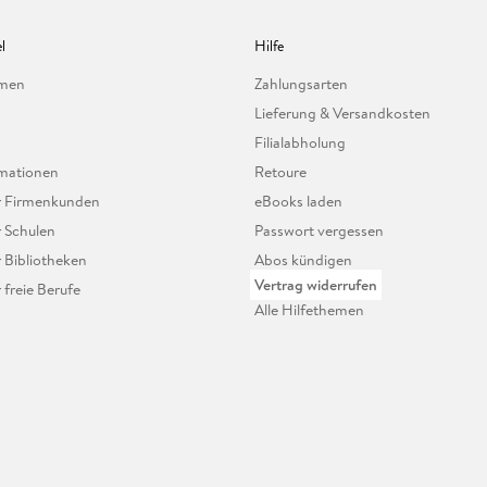
l
Hilfe
hmen
Zahlungsarten
Lieferung & Versandkosten
Filialabholung
mationen
Retoure
ür Firmenkunden
eBooks laden
r Schulen
Passwort vergessen
r Bibliotheken
Abos kündigen
Vertrag widerrufen
r freie Berufe
Alle Hilfethemen