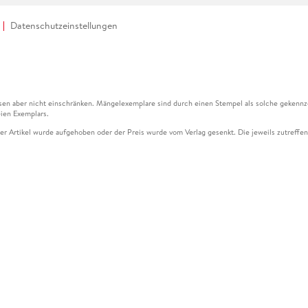
Datenschutzeinstellungen
en aber nicht einschränken. Mängelexemplare sind durch einen Stempel als solche gekennz
ien Exemplars.
ser Artikel wurde aufgehoben oder der Preis wurde vom Verlag gesenkt. Die jeweils zutreffend
ter der Leseprobe übermittelt werden.
kelseite dargestellten Datums vom Verlag angehoben.
g (UVP) des Herstellers.
n zu Preissenkungen beziehen sich auf den vorherigen Preis.
senkungen beziehen sich auf den letzten gebundenen Preis.
kelseite dargestellten Datums vom Verlag angehoben.
n den Gutschein ausschließlich online einlösen unter www.hugendubel.de. Keine Bestellung z
und eBooks) sowie für preisgebundene Kalender, tolino shine (4016621130466), tolino selec
cht möglich. Ein Weiterverkauf und der Handel des Gutscheincodes sind nicht gestattet.