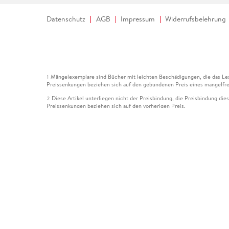
Datenschutz
AGB
Impressum
Widerrufsbelehrung
Mängelexemplare sind Bücher mit leichten Beschädigungen, die das Les
1
Preissenkungen beziehen sich auf den gebundenen Preis eines mangelfre
Diese Artikel unterliegen nicht der Preisbindung, die Preisbindung die
2
Preissenkungen beziehen sich auf den vorherigen Preis.
Durch Öffnen der Leseprobe willigen Sie ein, dass Daten an den Anbie
3
Der gebundene Preis dieses Artikels wird nach Ablauf des auf der Arti
4
Der Preisvergleich bezieht sich auf die unverbindliche Preisempfehlun
5
Der gebundene Preis dieses Artikels wurde vom Verlag gesenkt. Angabe
6
Die Preisbindung dieses Artikels wurde aufgehoben. Angaben zu Preis
7
Der gebundene Preis dieses Artikels wird nach Ablauf des auf der Arti
8
Ihr Gutschein SOMMER13 gilt bis einschließlich 10.08.2026. Sie könne
12
gültig für gesetzlich preisgebundene Artikel (deutschsprachige Bücher 
Gutscheinen und Geschenkkarten kombinierbar. Eine Barauszahlung ist ni