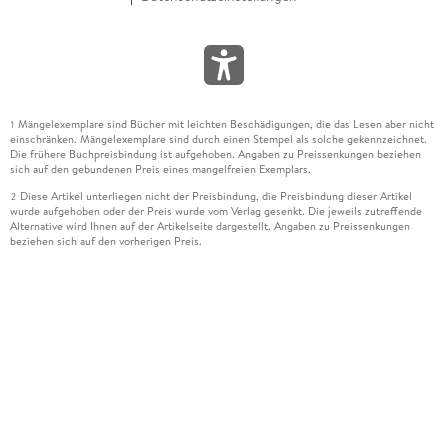
Mängelexemplare sind Bücher mit leichten Beschädigungen, die das Lesen aber nicht
1
einschränken. Mängelexemplare sind durch einen Stempel als solche gekennzeichnet.
Die frühere Buchpreisbindung ist aufgehoben. Angaben zu Preissenkungen beziehen
sich auf den gebundenen Preis eines mangelfreien Exemplars.
Diese Artikel unterliegen nicht der Preisbindung, die Preisbindung dieser Artikel
2
wurde aufgehoben oder der Preis wurde vom Verlag gesenkt. Die jeweils zutreffende
Alternative wird Ihnen auf der Artikelseite dargestellt. Angaben zu Preissenkungen
beziehen sich auf den vorherigen Preis.
Durch Öffnen der Leseprobe willigen Sie ein, dass Daten an den Anbieter der
3
Leseprobe übermittelt werden.
Der gebundene Preis dieses Artikels wird nach Ablauf des auf der Artikelseite
4
dargestellten Datums vom Verlag angehoben.
Der Preisvergleich bezieht sich auf die unverbindliche Preisempfehlung (UVP) des
5
Herstellers.
Der gebundene Preis dieses Artikels wurde vom Verlag gesenkt. Angaben zu
6
Preissenkungen beziehen sich auf den vorherigen Preis.
Die Preisbindung dieses Artikels wurde aufgehoben. Angaben zu Preissenkungen
7