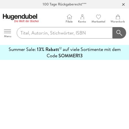
100 Tage Rückgaberecht***
Abholung in über 100 Filialen
Filiale
Konto
Merkzettel
Warenkorb
Hugendubel
Menu
Summer Sale:
13% Rabatt
auf viele Sortimente mit dem
12
mehr
Code
SOMMER13
erfahren