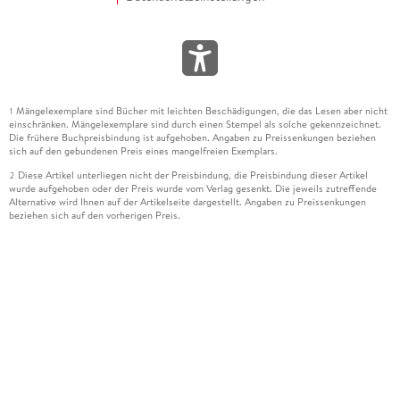
Mängelexemplare sind Bücher mit leichten Beschädigungen, die das Lesen aber nicht
1
einschränken. Mängelexemplare sind durch einen Stempel als solche gekennzeichnet.
Die frühere Buchpreisbindung ist aufgehoben. Angaben zu Preissenkungen beziehen
sich auf den gebundenen Preis eines mangelfreien Exemplars.
Diese Artikel unterliegen nicht der Preisbindung, die Preisbindung dieser Artikel
2
wurde aufgehoben oder der Preis wurde vom Verlag gesenkt. Die jeweils zutreffende
Alternative wird Ihnen auf der Artikelseite dargestellt. Angaben zu Preissenkungen
beziehen sich auf den vorherigen Preis.
Durch Öffnen der Leseprobe willigen Sie ein, dass Daten an den Anbieter der
3
Leseprobe übermittelt werden.
Der gebundene Preis dieses Artikels wird nach Ablauf des auf der Artikelseite
4
dargestellten Datums vom Verlag angehoben.
Der Preisvergleich bezieht sich auf die unverbindliche Preisempfehlung (UVP) des
5
Herstellers.
Der gebundene Preis dieses Artikels wurde vom Verlag gesenkt. Angaben zu
6
Preissenkungen beziehen sich auf den vorherigen Preis.
Die Preisbindung dieses Artikels wurde aufgehoben. Angaben zu Preissenkungen
7