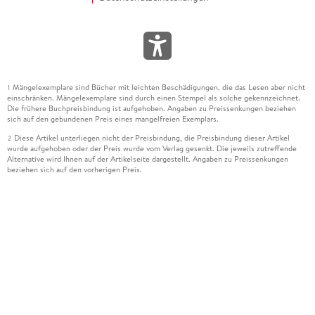
Mängelexemplare sind Bücher mit leichten Beschädigungen, die das Lesen aber nicht
1
einschränken. Mängelexemplare sind durch einen Stempel als solche gekennzeichnet.
Die frühere Buchpreisbindung ist aufgehoben. Angaben zu Preissenkungen beziehen
sich auf den gebundenen Preis eines mangelfreien Exemplars.
Diese Artikel unterliegen nicht der Preisbindung, die Preisbindung dieser Artikel
2
wurde aufgehoben oder der Preis wurde vom Verlag gesenkt. Die jeweils zutreffende
Alternative wird Ihnen auf der Artikelseite dargestellt. Angaben zu Preissenkungen
beziehen sich auf den vorherigen Preis.
Durch Öffnen der Leseprobe willigen Sie ein, dass Daten an den Anbieter der
3
Leseprobe übermittelt werden.
Der gebundene Preis dieses Artikels wird nach Ablauf des auf der Artikelseite
4
dargestellten Datums vom Verlag angehoben.
Der Preisvergleich bezieht sich auf die unverbindliche Preisempfehlung (UVP) des
5
Herstellers.
Der gebundene Preis dieses Artikels wurde vom Verlag gesenkt. Angaben zu
6
Preissenkungen beziehen sich auf den vorherigen Preis.
Die Preisbindung dieses Artikels wurde aufgehoben. Angaben zu Preissenkungen
7