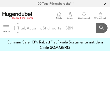
100 Tage Rückgaberecht***
Abholung in über 100 Filialen
Filiale
Konto
Merkzettel
Warenkorb
Hugendubel
Menu
Summer Sale:
13% Rabatt
auf viele Sortimente mit dem
12
mehr
Code
SOMMER13
erfahren