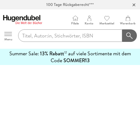
100 Tage Rückgaberecht***
Abholung in über 100 Filialen
Filiale
Konto
Merkzettel
Warenkorb
Hugendubel
Menu
Summer Sale:
13% Rabatt
auf viele Sortimente mit dem
12
mehr
Code
SOMMER13
erfahren