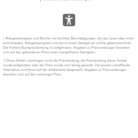
Mängelexemplare sind Bücher mit leichten Beschädigungen, die das Lesen aber nicht
1
einschränken. Mängelexemplare sind durch einen Stempel als solche gekennzeichnet.
Die frühere Buchpreisbindung ist aufgehoben. Angaben zu Preissenkungen beziehen
sich auf den gebundenen Preis eines mangelfreien Exemplars.
Diese Artikel unterliegen nicht der Preisbindung, die Preisbindung dieser Artikel
2
wurde aufgehoben oder der Preis wurde vom Verlag gesenkt. Die jeweils zutreffende
Alternative wird Ihnen auf der Artikelseite dargestellt. Angaben zu Preissenkungen
beziehen sich auf den vorherigen Preis.
Durch Öffnen der Leseprobe willigen Sie ein, dass Daten an den Anbieter der
3
Leseprobe übermittelt werden.
Der gebundene Preis dieses Artikels wird nach Ablauf des auf der Artikelseite
4
dargestellten Datums vom Verlag angehoben.
Der Preisvergleich bezieht sich auf die unverbindliche Preisempfehlung (UVP) des
5
Herstellers.
Der gebundene Preis dieses Artikels wurde vom Verlag gesenkt. Angaben zu
6
Preissenkungen beziehen sich auf den vorherigen Preis.
Die Preisbindung dieses Artikels wurde aufgehoben. Angaben zu Preissenkungen
7