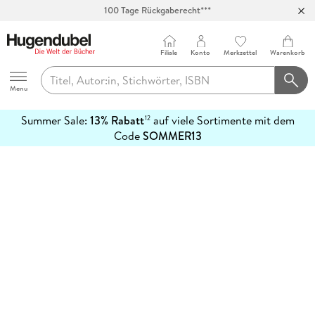
100 Tage Rückgaberecht***
Abholung in über 100 Filialen
Filiale
Konto
Merkzettel
Warenkorb
Hugendubel
Menu
Summer Sale:
13% Rabatt
auf viele Sortimente mit dem
12
mehr
Code
SOMMER13
erfahren