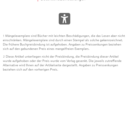
Mängelexemplare sind Bücher mit leichten Beschädigungen, die das Lesen aber nicht
1
einschränken. Mängelexemplare sind durch einen Stempel als solche gekennzeichnet.
Die frühere Buchpreisbindung ist aufgehoben. Angaben zu Preissenkungen beziehen
sich auf den gebundenen Preis eines mangelfreien Exemplars.
Diese Artikel unterliegen nicht der Preisbindung, die Preisbindung dieser Artikel
2
wurde aufgehoben oder der Preis wurde vom Verlag gesenkt. Die jeweils zutreffende
Alternative wird Ihnen auf der Artikelseite dargestellt. Angaben zu Preissenkungen
beziehen sich auf den vorherigen Preis.
Durch Öffnen der Leseprobe willigen Sie ein, dass Daten an den Anbieter der
3
Leseprobe übermittelt werden.
Der gebundene Preis dieses Artikels wird nach Ablauf des auf der Artikelseite
4
dargestellten Datums vom Verlag angehoben.
Der Preisvergleich bezieht sich auf die unverbindliche Preisempfehlung (UVP) des
5
Herstellers.
Der gebundene Preis dieses Artikels wurde vom Verlag gesenkt. Angaben zu
6
Preissenkungen beziehen sich auf den vorherigen Preis.
Die Preisbindung dieses Artikels wurde aufgehoben. Angaben zu Preissenkungen
7