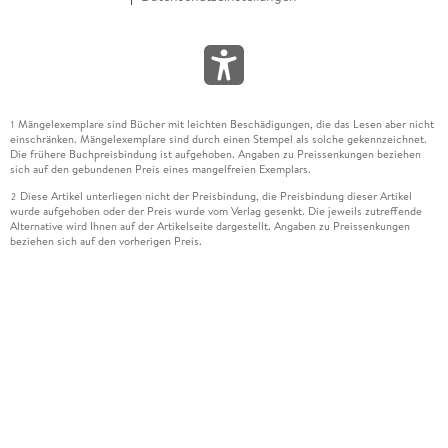
Mängelexemplare sind Bücher mit leichten Beschädigungen, die das Lesen aber nicht
1
einschränken. Mängelexemplare sind durch einen Stempel als solche gekennzeichnet.
Die frühere Buchpreisbindung ist aufgehoben. Angaben zu Preissenkungen beziehen
sich auf den gebundenen Preis eines mangelfreien Exemplars.
Diese Artikel unterliegen nicht der Preisbindung, die Preisbindung dieser Artikel
2
wurde aufgehoben oder der Preis wurde vom Verlag gesenkt. Die jeweils zutreffende
Alternative wird Ihnen auf der Artikelseite dargestellt. Angaben zu Preissenkungen
beziehen sich auf den vorherigen Preis.
Durch Öffnen der Leseprobe willigen Sie ein, dass Daten an den Anbieter der
3
Leseprobe übermittelt werden.
Der gebundene Preis dieses Artikels wird nach Ablauf des auf der Artikelseite
4
dargestellten Datums vom Verlag angehoben.
Der Preisvergleich bezieht sich auf die unverbindliche Preisempfehlung (UVP) des
5
Herstellers.
Der gebundene Preis dieses Artikels wurde vom Verlag gesenkt. Angaben zu
6
Preissenkungen beziehen sich auf den vorherigen Preis.
Die Preisbindung dieses Artikels wurde aufgehoben. Angaben zu Preissenkungen
7