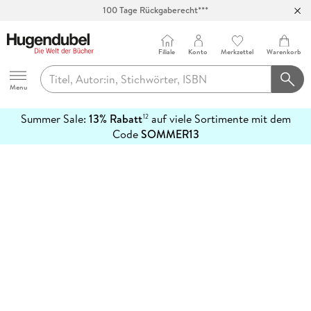
100 Tage Rückgaberecht***
Abholung in über 100 Filialen
Filiale
Konto
Merkzettel
Warenkorb
Hugendubel
Menu
Summer Sale:
13% Rabatt
auf viele Sortimente mit dem
12
mehr
Code
SOMMER13
erfahren