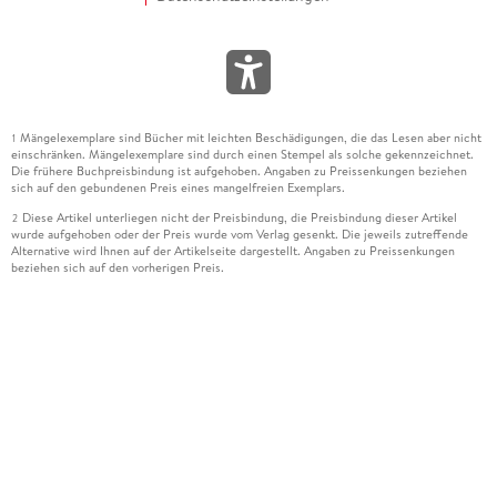
Mängelexemplare sind Bücher mit leichten Beschädigungen, die das Lesen aber nicht
1
einschränken. Mängelexemplare sind durch einen Stempel als solche gekennzeichnet.
Die frühere Buchpreisbindung ist aufgehoben. Angaben zu Preissenkungen beziehen
sich auf den gebundenen Preis eines mangelfreien Exemplars.
Diese Artikel unterliegen nicht der Preisbindung, die Preisbindung dieser Artikel
2
wurde aufgehoben oder der Preis wurde vom Verlag gesenkt. Die jeweils zutreffende
Alternative wird Ihnen auf der Artikelseite dargestellt. Angaben zu Preissenkungen
beziehen sich auf den vorherigen Preis.
Durch Öffnen der Leseprobe willigen Sie ein, dass Daten an den Anbieter der
3
Leseprobe übermittelt werden.
Der gebundene Preis dieses Artikels wird nach Ablauf des auf der Artikelseite
4
dargestellten Datums vom Verlag angehoben.
Der Preisvergleich bezieht sich auf die unverbindliche Preisempfehlung (UVP) des
5
Herstellers.
Der gebundene Preis dieses Artikels wurde vom Verlag gesenkt. Angaben zu
6
Preissenkungen beziehen sich auf den vorherigen Preis.
Die Preisbindung dieses Artikels wurde aufgehoben. Angaben zu Preissenkungen
7