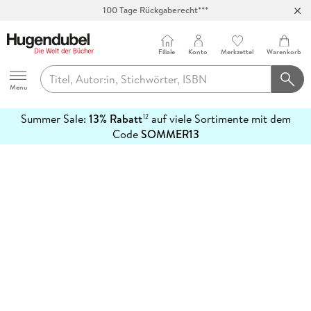
100 Tage Rückgaberecht***
Abholung in über 100 Filialen
Filiale
Konto
Merkzettel
Warenkorb
Hugendubel
Menu
Summer Sale:
13% Rabatt
auf viele Sortimente mit dem
12
mehr
Code
SOMMER13
erfahren