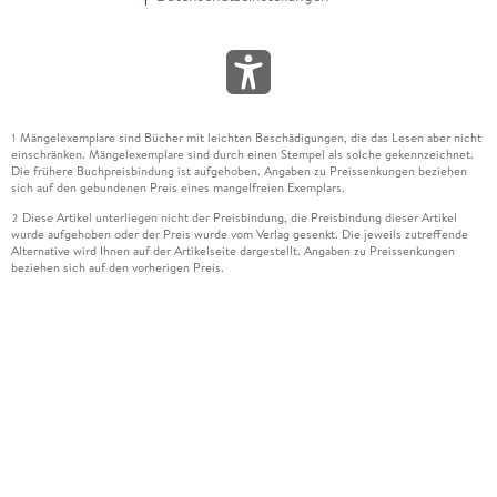
Mängelexemplare sind Bücher mit leichten Beschädigungen, die das Lesen aber nicht
1
einschränken. Mängelexemplare sind durch einen Stempel als solche gekennzeichnet.
Die frühere Buchpreisbindung ist aufgehoben. Angaben zu Preissenkungen beziehen
sich auf den gebundenen Preis eines mangelfreien Exemplars.
Diese Artikel unterliegen nicht der Preisbindung, die Preisbindung dieser Artikel
2
wurde aufgehoben oder der Preis wurde vom Verlag gesenkt. Die jeweils zutreffende
Alternative wird Ihnen auf der Artikelseite dargestellt. Angaben zu Preissenkungen
beziehen sich auf den vorherigen Preis.
Durch Öffnen der Leseprobe willigen Sie ein, dass Daten an den Anbieter der
3
Leseprobe übermittelt werden.
Der gebundene Preis dieses Artikels wird nach Ablauf des auf der Artikelseite
4
dargestellten Datums vom Verlag angehoben.
Der Preisvergleich bezieht sich auf die unverbindliche Preisempfehlung (UVP) des
5
Herstellers.
Der gebundene Preis dieses Artikels wurde vom Verlag gesenkt. Angaben zu
6
Preissenkungen beziehen sich auf den vorherigen Preis.
Die Preisbindung dieses Artikels wurde aufgehoben. Angaben zu Preissenkungen
7