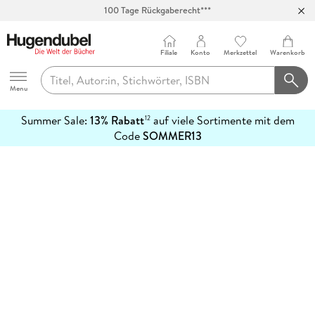
100 Tage Rückgaberecht***
Abholung in über 100 Filialen
Filiale
Konto
Merkzettel
Warenkorb
Hugendubel
Menu
Summer Sale:
13% Rabatt
auf viele Sortimente mit dem
12
mehr
Code
SOMMER13
erfahren