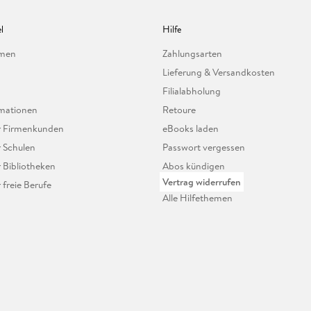
l
Hilfe
hmen
Zahlungsarten
Lieferung & Versandkosten
Filialabholung
mationen
Retoure
ür Firmenkunden
eBooks laden
r Schulen
Passwort vergessen
r Bibliotheken
Abos kündigen
Vertrag widerrufen
r freie Berufe
Alle Hilfethemen