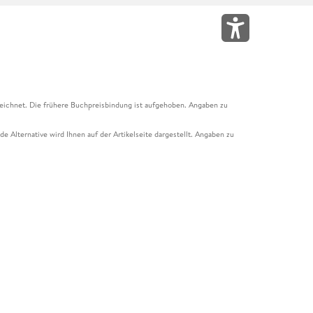
eichnet. Die frühere Buchpreisbindung ist aufgehoben. Angaben zu
e Alternative wird Ihnen auf der Artikelseite dargestellt. Angaben zu
ur Abholung mit Zahlung in der Filiale möglich. Der Gutschein ist nicht
t und das Hugendubel Hörbuch Abo. Der Gutschein ist nicht mit anderen