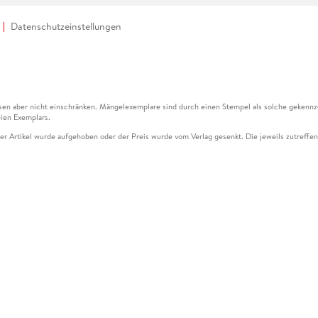
Datenschutzeinstellungen
en aber nicht einschränken. Mängelexemplare sind durch einen Stempel als solche gekennz
ien Exemplars.
ser Artikel wurde aufgehoben oder der Preis wurde vom Verlag gesenkt. Die jeweils zutreffend
ter der Leseprobe übermittelt werden.
kelseite dargestellten Datums vom Verlag angehoben.
g (UVP) des Herstellers.
n zu Preissenkungen beziehen sich auf den vorherigen Preis.
senkungen beziehen sich auf den letzten gebundenen Preis.
kelseite dargestellten Datums vom Verlag angehoben.
n den Gutschein ausschließlich online einlösen unter www.hugendubel.de. Keine Bestellung z
und eBooks) sowie für preisgebundene Kalender, tolino shine (4016621130466), tolino selec
cht möglich. Ein Weiterverkauf und der Handel des Gutscheincodes sind nicht gestattet.