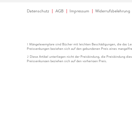
Datenschutz
AGB
Impressum
Widerrufsbelehrung
Mängelexemplare sind Bücher mit leichten Beschädigungen, die das Les
1
Preissenkungen beziehen sich auf den gebundenen Preis eines mangelfre
Diese Artikel unterliegen nicht der Preisbindung, die Preisbindung die
2
Preissenkungen beziehen sich auf den vorherigen Preis.
Durch Öffnen der Leseprobe willigen Sie ein, dass Daten an den Anbie
3
Der gebundene Preis dieses Artikels wird nach Ablauf des auf der Arti
4
Der Preisvergleich bezieht sich auf die unverbindliche Preisempfehlun
5
Der gebundene Preis dieses Artikels wurde vom Verlag gesenkt. Angabe
6
Die Preisbindung dieses Artikels wurde aufgehoben. Angaben zu Preis
7
Der gebundene Preis dieses Artikels wird nach Ablauf des auf der Arti
8
Ihr Gutschein SOMMER13 gilt bis einschließlich 10.08.2026. Sie könne
12
gültig für gesetzlich preisgebundene Artikel (deutschsprachige Bücher 
Gutscheinen und Geschenkkarten kombinierbar. Eine Barauszahlung ist ni