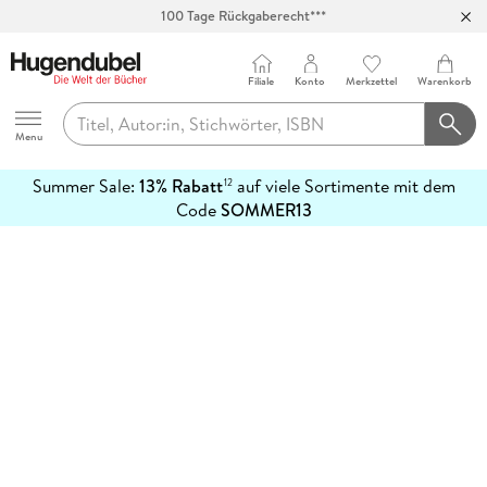
100 Tage Rückgaberecht***
Abholung in über 100 Filialen
Filiale
Konto
Merkzettel
Warenkorb
Hugendubel
Menu
Summer Sale:
13% Rabatt
auf viele Sortimente mit dem
12
mehr
Code
SOMMER13
erfahren