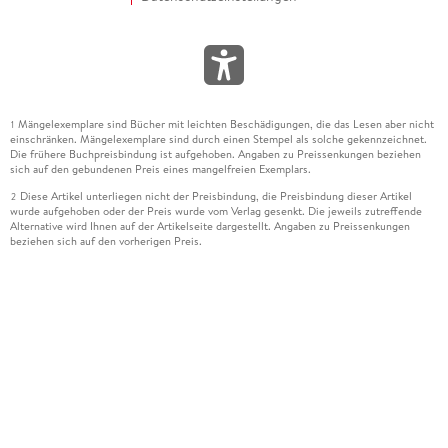
Mängelexemplare sind Bücher mit leichten Beschädigungen, die das Lesen aber nicht
1
einschränken. Mängelexemplare sind durch einen Stempel als solche gekennzeichnet.
Die frühere Buchpreisbindung ist aufgehoben. Angaben zu Preissenkungen beziehen
sich auf den gebundenen Preis eines mangelfreien Exemplars.
Diese Artikel unterliegen nicht der Preisbindung, die Preisbindung dieser Artikel
2
wurde aufgehoben oder der Preis wurde vom Verlag gesenkt. Die jeweils zutreffende
Alternative wird Ihnen auf der Artikelseite dargestellt. Angaben zu Preissenkungen
beziehen sich auf den vorherigen Preis.
Durch Öffnen der Leseprobe willigen Sie ein, dass Daten an den Anbieter der
3
Leseprobe übermittelt werden.
Der gebundene Preis dieses Artikels wird nach Ablauf des auf der Artikelseite
4
dargestellten Datums vom Verlag angehoben.
Der Preisvergleich bezieht sich auf die unverbindliche Preisempfehlung (UVP) des
5
Herstellers.
Der gebundene Preis dieses Artikels wurde vom Verlag gesenkt. Angaben zu
6
Preissenkungen beziehen sich auf den vorherigen Preis.
Die Preisbindung dieses Artikels wurde aufgehoben. Angaben zu Preissenkungen
7