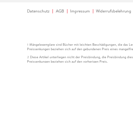
Datenschutz
AGB
Impressum
Widerrufsbelehrung
Mängelexemplare sind Bücher mit leichten Beschädigungen, die das Les
1
Preissenkungen beziehen sich auf den gebundenen Preis eines mangelfre
Diese Artikel unterliegen nicht der Preisbindung, die Preisbindung die
2
Preissenkungen beziehen sich auf den vorherigen Preis.
Durch Öffnen der Leseprobe willigen Sie ein, dass Daten an den Anbie
3
Der gebundene Preis dieses Artikels wird nach Ablauf des auf der Arti
4
Der Preisvergleich bezieht sich auf die unverbindliche Preisempfehlun
5
Der gebundene Preis dieses Artikels wurde vom Verlag gesenkt. Angabe
6
Die Preisbindung dieses Artikels wurde aufgehoben. Angaben zu Preis
7
Der gebundene Preis dieses Artikels wird nach Ablauf des auf der Arti
8
Ihr Gutschein SOMMER13 gilt bis einschließlich 10.08.2026. Sie könne
12
gültig für gesetzlich preisgebundene Artikel (deutschsprachige Bücher 
Gutscheinen und Geschenkkarten kombinierbar. Eine Barauszahlung ist ni