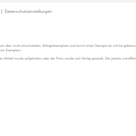
Datenschutzeinstellungen
en aber nicht einschränken. Mängelexemplare sind durch einen Stempel als solche gekennz
ien Exemplars.
ser Artikel wurde aufgehoben oder der Preis wurde vom Verlag gesenkt. Die jeweils zutreffend
ter der Leseprobe übermittelt werden.
kelseite dargestellten Datums vom Verlag angehoben.
g (UVP) des Herstellers.
n zu Preissenkungen beziehen sich auf den vorherigen Preis.
senkungen beziehen sich auf den letzten gebundenen Preis.
kelseite dargestellten Datums vom Verlag angehoben.
n den Gutschein ausschließlich online einlösen unter www.hugendubel.de. Keine Bestellung z
und eBooks) sowie für preisgebundene Kalender, tolino shine (4016621130466), tolino selec
cht möglich. Ein Weiterverkauf und der Handel des Gutscheincodes sind nicht gestattet.