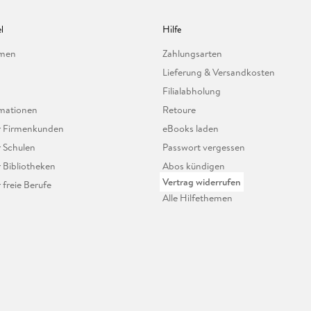
l
Hilfe
hmen
Zahlungsarten
Lieferung & Versandkosten
Filialabholung
mationen
Retoure
ür Firmenkunden
eBooks laden
r Schulen
Passwort vergessen
r Bibliotheken
Abos kündigen
Vertrag widerrufen
r freie Berufe
Alle Hilfethemen