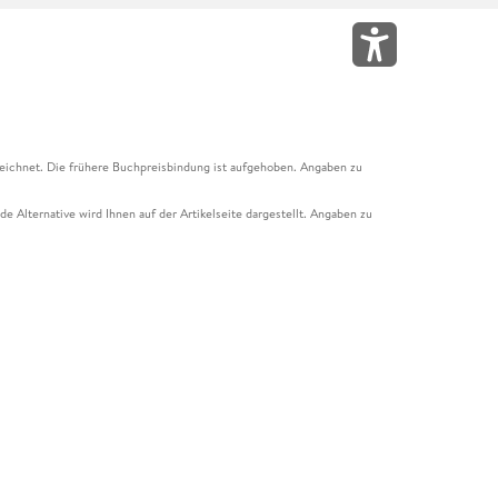
eichnet. Die frühere Buchpreisbindung ist aufgehoben. Angaben zu
e Alternative wird Ihnen auf der Artikelseite dargestellt. Angaben zu
ur Abholung mit Zahlung in der Filiale möglich. Der Gutschein ist nicht
t und das Hugendubel Hörbuch Abo. Der Gutschein ist nicht mit anderen