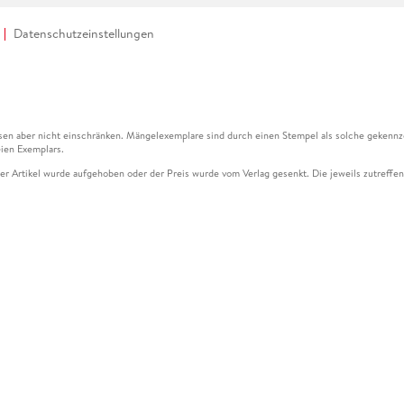
Datenschutzeinstellungen
en aber nicht einschränken. Mängelexemplare sind durch einen Stempel als solche gekennz
ien Exemplars.
ser Artikel wurde aufgehoben oder der Preis wurde vom Verlag gesenkt. Die jeweils zutreffend
ter der Leseprobe übermittelt werden.
kelseite dargestellten Datums vom Verlag angehoben.
g (UVP) des Herstellers.
n zu Preissenkungen beziehen sich auf den vorherigen Preis.
senkungen beziehen sich auf den letzten gebundenen Preis.
kelseite dargestellten Datums vom Verlag angehoben.
n den Gutschein ausschließlich online einlösen unter www.hugendubel.de. Keine Bestellung z
und eBooks) sowie für preisgebundene Kalender, tolino shine (4016621130466), tolino selec
cht möglich. Ein Weiterverkauf und der Handel des Gutscheincodes sind nicht gestattet.