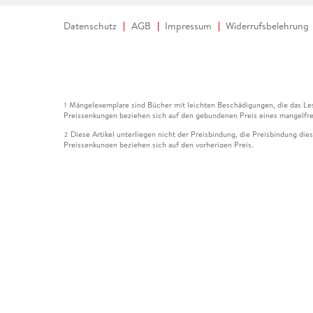
Datenschutz
AGB
Impressum
Widerrufsbelehrung
Mängelexemplare sind Bücher mit leichten Beschädigungen, die das Les
1
Preissenkungen beziehen sich auf den gebundenen Preis eines mangelfre
Diese Artikel unterliegen nicht der Preisbindung, die Preisbindung die
2
Preissenkungen beziehen sich auf den vorherigen Preis.
Durch Öffnen der Leseprobe willigen Sie ein, dass Daten an den Anbie
3
Der gebundene Preis dieses Artikels wird nach Ablauf des auf der Arti
4
Der Preisvergleich bezieht sich auf die unverbindliche Preisempfehlun
5
Der gebundene Preis dieses Artikels wurde vom Verlag gesenkt. Angabe
6
Die Preisbindung dieses Artikels wurde aufgehoben. Angaben zu Preis
7
Der gebundene Preis dieses Artikels wird nach Ablauf des auf der Arti
8
Ihr Gutschein SOMMER13 gilt bis einschließlich 10.08.2026. Sie könne
12
gültig für gesetzlich preisgebundene Artikel (deutschsprachige Bücher 
Gutscheinen und Geschenkkarten kombinierbar. Eine Barauszahlung ist ni