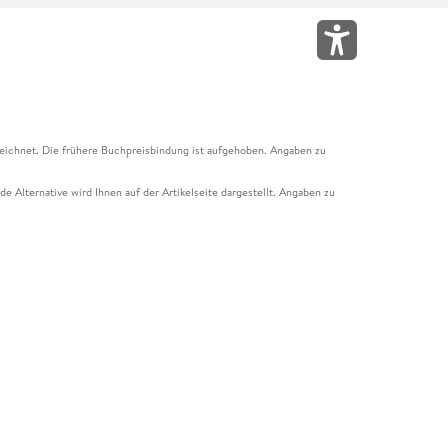
eichnet. Die frühere Buchpreisbindung ist aufgehoben. Angaben zu
e Alternative wird Ihnen auf der Artikelseite dargestellt. Angaben zu
ur Abholung mit Zahlung in der Filiale möglich. Der Gutschein ist nicht
t und das Hugendubel Hörbuch Abo. Der Gutschein ist nicht mit anderen