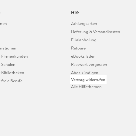
l
Hilfe
hmen
Zahlungsarten
Lieferung & Versandkosten
Filialabholung
mationen
Retoure
ür Firmenkunden
eBooks laden
r Schulen
Passwort vergessen
r Bibliotheken
Abos kündigen
Vertrag widerrufen
r freie Berufe
Alle Hilfethemen