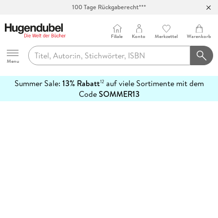
100 Tage Rückgaberecht***
Abholung in über 100 Filialen
Filiale
Konto
Merkzettel
Warenkorb
Hugendubel
Menu
Summer Sale:
13% Rabatt
auf viele Sortimente mit dem
12
mehr
Code
SOMMER13
erfahren