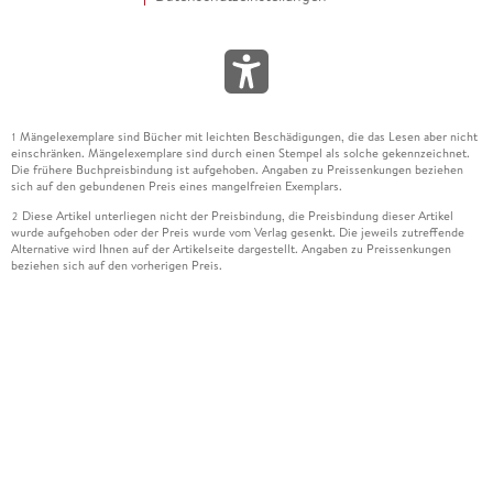
Mängelexemplare sind Bücher mit leichten Beschädigungen, die das Lesen aber nicht
1
einschränken. Mängelexemplare sind durch einen Stempel als solche gekennzeichnet.
Die frühere Buchpreisbindung ist aufgehoben. Angaben zu Preissenkungen beziehen
sich auf den gebundenen Preis eines mangelfreien Exemplars.
Diese Artikel unterliegen nicht der Preisbindung, die Preisbindung dieser Artikel
2
wurde aufgehoben oder der Preis wurde vom Verlag gesenkt. Die jeweils zutreffende
Alternative wird Ihnen auf der Artikelseite dargestellt. Angaben zu Preissenkungen
beziehen sich auf den vorherigen Preis.
Durch Öffnen der Leseprobe willigen Sie ein, dass Daten an den Anbieter der
3
Leseprobe übermittelt werden.
Der gebundene Preis dieses Artikels wird nach Ablauf des auf der Artikelseite
4
dargestellten Datums vom Verlag angehoben.
Der Preisvergleich bezieht sich auf die unverbindliche Preisempfehlung (UVP) des
5
Herstellers.
Der gebundene Preis dieses Artikels wurde vom Verlag gesenkt. Angaben zu
6
Preissenkungen beziehen sich auf den vorherigen Preis.
Die Preisbindung dieses Artikels wurde aufgehoben. Angaben zu Preissenkungen
7