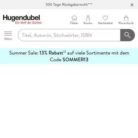
100 Tage Rückgaberecht***
Abholung in über 100 Filialen
Filiale
Konto
Merkzettel
Warenkorb
Hugendubel
Menu
Summer Sale:
13% Rabatt
auf viele Sortimente mit dem
12
mehr
Code
SOMMER13
erfahren