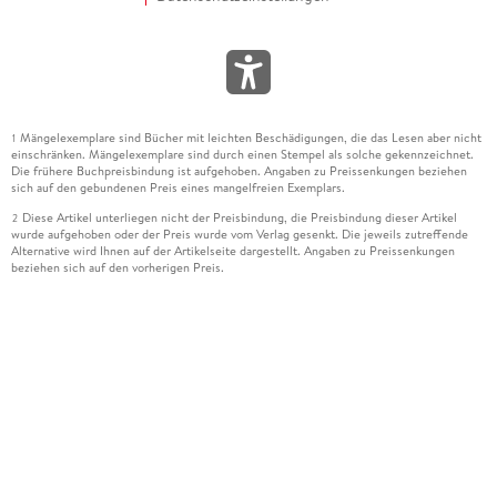
Mängelexemplare sind Bücher mit leichten Beschädigungen, die das Lesen aber nicht
1
einschränken. Mängelexemplare sind durch einen Stempel als solche gekennzeichnet.
Die frühere Buchpreisbindung ist aufgehoben. Angaben zu Preissenkungen beziehen
sich auf den gebundenen Preis eines mangelfreien Exemplars.
Diese Artikel unterliegen nicht der Preisbindung, die Preisbindung dieser Artikel
2
wurde aufgehoben oder der Preis wurde vom Verlag gesenkt. Die jeweils zutreffende
Alternative wird Ihnen auf der Artikelseite dargestellt. Angaben zu Preissenkungen
beziehen sich auf den vorherigen Preis.
Durch Öffnen der Leseprobe willigen Sie ein, dass Daten an den Anbieter der
3
Leseprobe übermittelt werden.
Der gebundene Preis dieses Artikels wird nach Ablauf des auf der Artikelseite
4
dargestellten Datums vom Verlag angehoben.
Der Preisvergleich bezieht sich auf die unverbindliche Preisempfehlung (UVP) des
5
Herstellers.
Der gebundene Preis dieses Artikels wurde vom Verlag gesenkt. Angaben zu
6
Preissenkungen beziehen sich auf den vorherigen Preis.
Die Preisbindung dieses Artikels wurde aufgehoben. Angaben zu Preissenkungen
7