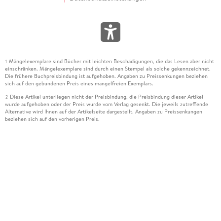
Mängelexemplare sind Bücher mit leichten Beschädigungen, die das Lesen aber nicht
1
einschränken. Mängelexemplare sind durch einen Stempel als solche gekennzeichnet.
Die frühere Buchpreisbindung ist aufgehoben. Angaben zu Preissenkungen beziehen
sich auf den gebundenen Preis eines mangelfreien Exemplars.
Diese Artikel unterliegen nicht der Preisbindung, die Preisbindung dieser Artikel
2
wurde aufgehoben oder der Preis wurde vom Verlag gesenkt. Die jeweils zutreffende
Alternative wird Ihnen auf der Artikelseite dargestellt. Angaben zu Preissenkungen
beziehen sich auf den vorherigen Preis.
Durch Öffnen der Leseprobe willigen Sie ein, dass Daten an den Anbieter der
3
Leseprobe übermittelt werden.
Der gebundene Preis dieses Artikels wird nach Ablauf des auf der Artikelseite
4
dargestellten Datums vom Verlag angehoben.
Der Preisvergleich bezieht sich auf die unverbindliche Preisempfehlung (UVP) des
5
Herstellers.
Der gebundene Preis dieses Artikels wurde vom Verlag gesenkt. Angaben zu
6
Preissenkungen beziehen sich auf den vorherigen Preis.
Die Preisbindung dieses Artikels wurde aufgehoben. Angaben zu Preissenkungen
7