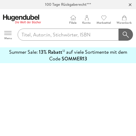
100 Tage Rückgaberecht***
Abholung in über 100 Filialen
Filiale
Konto
Merkzettel
Warenkorb
Hugendubel
Menu
Summer Sale:
13% Rabatt
auf viele Sortimente mit dem
12
mehr
Code
SOMMER13
erfahren