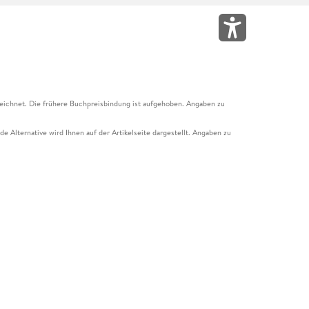
eichnet. Die frühere Buchpreisbindung ist aufgehoben. Angaben zu
e Alternative wird Ihnen auf der Artikelseite dargestellt. Angaben zu
ur Abholung mit Zahlung in der Filiale möglich. Der Gutschein ist nicht
t und das Hugendubel Hörbuch Abo. Der Gutschein ist nicht mit anderen