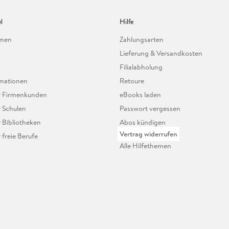
l
Hilfe
hmen
Zahlungsarten
Lieferung & Versandkosten
Filialabholung
mationen
Retoure
ür Firmenkunden
eBooks laden
r Schulen
Passwort vergessen
r Bibliotheken
Abos kündigen
Vertrag widerrufen
r freie Berufe
Alle Hilfethemen