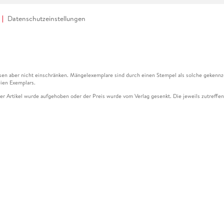
Datenschutzeinstellungen
en aber nicht einschränken. Mängelexemplare sind durch einen Stempel als solche gekennz
ien Exemplars.
ser Artikel wurde aufgehoben oder der Preis wurde vom Verlag gesenkt. Die jeweils zutreffend
ter der Leseprobe übermittelt werden.
kelseite dargestellten Datums vom Verlag angehoben.
g (UVP) des Herstellers.
n zu Preissenkungen beziehen sich auf den vorherigen Preis.
senkungen beziehen sich auf den letzten gebundenen Preis.
kelseite dargestellten Datums vom Verlag angehoben.
n den Gutschein ausschließlich online einlösen unter www.hugendubel.de. Keine Bestellung z
und eBooks) sowie für preisgebundene Kalender, tolino shine (4016621130466), tolino selec
cht möglich. Ein Weiterverkauf und der Handel des Gutscheincodes sind nicht gestattet.