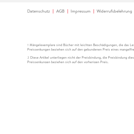
Datenschutz
AGB
Impressum
Widerrufsbelehrung
Mängelexemplare sind Bücher mit leichten Beschädigungen, die das Les
1
Preissenkungen beziehen sich auf den gebundenen Preis eines mangelfre
Diese Artikel unterliegen nicht der Preisbindung, die Preisbindung die
2
Preissenkungen beziehen sich auf den vorherigen Preis.
Durch Öffnen der Leseprobe willigen Sie ein, dass Daten an den Anbie
3
Der gebundene Preis dieses Artikels wird nach Ablauf des auf der Arti
4
Der Preisvergleich bezieht sich auf die unverbindliche Preisempfehlun
5
Der gebundene Preis dieses Artikels wurde vom Verlag gesenkt. Angabe
6
Die Preisbindung dieses Artikels wurde aufgehoben. Angaben zu Preis
7
Der gebundene Preis dieses Artikels wird nach Ablauf des auf der Arti
8
Ihr Gutschein SOMMER13 gilt bis einschließlich 10.08.2026. Sie könne
12
gültig für gesetzlich preisgebundene Artikel (deutschsprachige Bücher 
Gutscheinen und Geschenkkarten kombinierbar. Eine Barauszahlung ist ni