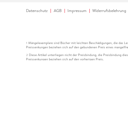
Datenschutz
AGB
Impressum
Widerrufsbelehrung
Mängelexemplare sind Bücher mit leichten Beschädigungen, die das Les
1
Preissenkungen beziehen sich auf den gebundenen Preis eines mangelfre
Diese Artikel unterliegen nicht der Preisbindung, die Preisbindung die
2
Preissenkungen beziehen sich auf den vorherigen Preis.
Durch Öffnen der Leseprobe willigen Sie ein, dass Daten an den Anbie
3
Der gebundene Preis dieses Artikels wird nach Ablauf des auf der Arti
4
Der Preisvergleich bezieht sich auf die unverbindliche Preisempfehlun
5
Der gebundene Preis dieses Artikels wurde vom Verlag gesenkt. Angabe
6
Die Preisbindung dieses Artikels wurde aufgehoben. Angaben zu Preis
7
Der gebundene Preis dieses Artikels wird nach Ablauf des auf der Arti
8
Ihr Gutschein SOMMER13 gilt bis einschließlich 10.08.2026. Sie könne
12
gültig für gesetzlich preisgebundene Artikel (deutschsprachige Bücher 
Gutscheinen und Geschenkkarten kombinierbar. Eine Barauszahlung ist ni