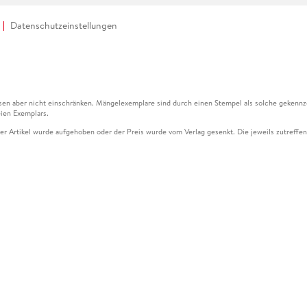
Datenschutzeinstellungen
en aber nicht einschränken. Mängelexemplare sind durch einen Stempel als solche gekennz
ien Exemplars.
ser Artikel wurde aufgehoben oder der Preis wurde vom Verlag gesenkt. Die jeweils zutreffend
ter der Leseprobe übermittelt werden.
kelseite dargestellten Datums vom Verlag angehoben.
g (UVP) des Herstellers.
n zu Preissenkungen beziehen sich auf den vorherigen Preis.
senkungen beziehen sich auf den letzten gebundenen Preis.
kelseite dargestellten Datums vom Verlag angehoben.
n den Gutschein ausschließlich online einlösen unter www.hugendubel.de. Keine Bestellung z
und eBooks) sowie für preisgebundene Kalender, tolino shine (4016621130466), tolino selec
cht möglich. Ein Weiterverkauf und der Handel des Gutscheincodes sind nicht gestattet.