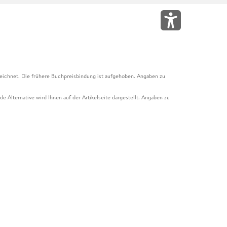
eichnet. Die frühere Buchpreisbindung ist aufgehoben. Angaben zu
e Alternative wird Ihnen auf der Artikelseite dargestellt. Angaben zu
ur Abholung mit Zahlung in der Filiale möglich. Der Gutschein ist nicht
t und das Hugendubel Hörbuch Abo. Der Gutschein ist nicht mit anderen