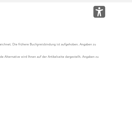
eichnet. Die frühere Buchpreisbindung ist aufgehoben. Angaben zu
e Alternative wird Ihnen auf der Artikelseite dargestellt. Angaben zu
ur Abholung mit Zahlung in der Filiale möglich. Der Gutschein ist nicht
t und das Hugendubel Hörbuch Abo. Der Gutschein ist nicht mit anderen