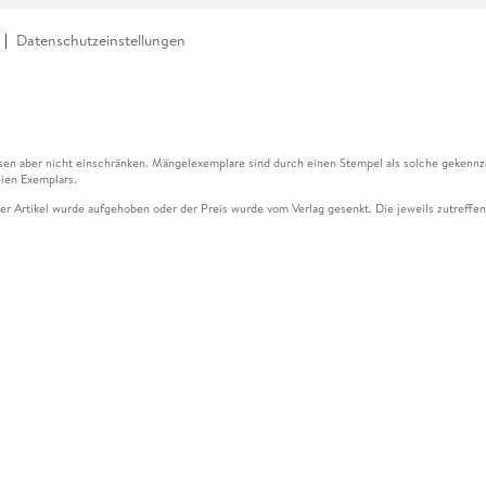
Datenschutzeinstellungen
en aber nicht einschränken. Mängelexemplare sind durch einen Stempel als solche gekennz
ien Exemplars.
ser Artikel wurde aufgehoben oder der Preis wurde vom Verlag gesenkt. Die jeweils zutreffend
ter der Leseprobe übermittelt werden.
kelseite dargestellten Datums vom Verlag angehoben.
g (UVP) des Herstellers.
n zu Preissenkungen beziehen sich auf den vorherigen Preis.
senkungen beziehen sich auf den letzten gebundenen Preis.
kelseite dargestellten Datums vom Verlag angehoben.
n den Gutschein ausschließlich online einlösen unter www.hugendubel.de. Keine Bestellung z
und eBooks) sowie für preisgebundene Kalender, tolino shine (4016621130466), tolino selec
cht möglich. Ein Weiterverkauf und der Handel des Gutscheincodes sind nicht gestattet.