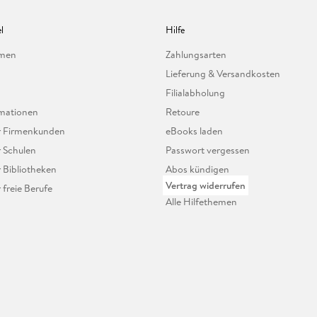
l
Hilfe
hmen
Zahlungsarten
Lieferung & Versandkosten
Filialabholung
mationen
Retoure
ür Firmenkunden
eBooks laden
r Schulen
Passwort vergessen
r Bibliotheken
Abos kündigen
Vertrag widerrufen
r freie Berufe
Alle Hilfethemen