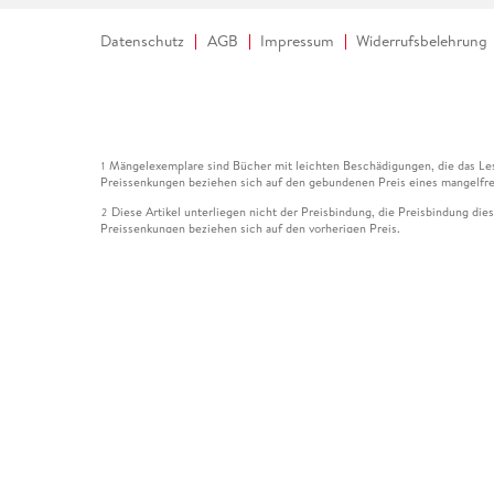
Datenschutz
AGB
Impressum
Widerrufsbelehrung
Mängelexemplare sind Bücher mit leichten Beschädigungen, die das Les
1
Preissenkungen beziehen sich auf den gebundenen Preis eines mangelfre
Diese Artikel unterliegen nicht der Preisbindung, die Preisbindung die
2
Preissenkungen beziehen sich auf den vorherigen Preis.
Durch Öffnen der Leseprobe willigen Sie ein, dass Daten an den Anbie
3
Der gebundene Preis dieses Artikels wird nach Ablauf des auf der Arti
4
Der Preisvergleich bezieht sich auf die unverbindliche Preisempfehlun
5
Der gebundene Preis dieses Artikels wurde vom Verlag gesenkt. Angabe
6
Die Preisbindung dieses Artikels wurde aufgehoben. Angaben zu Preis
7
Der gebundene Preis dieses Artikels wird nach Ablauf des auf der Arti
8
Ihr Gutschein SOMMER13 gilt bis einschließlich 10.08.2026. Sie könne
12
gültig für gesetzlich preisgebundene Artikel (deutschsprachige Bücher 
Gutscheinen und Geschenkkarten kombinierbar. Eine Barauszahlung ist ni