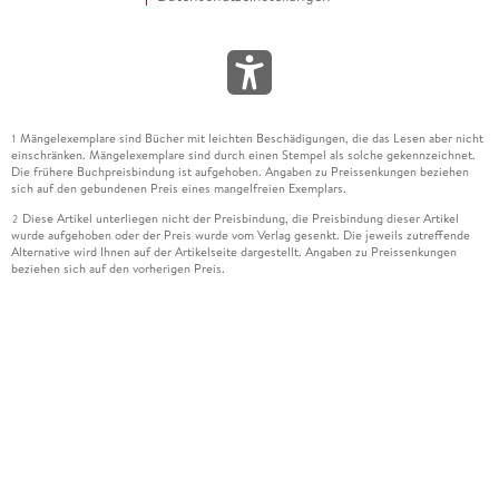
Mängelexemplare sind Bücher mit leichten Beschädigungen, die das Lesen aber nicht
1
einschränken. Mängelexemplare sind durch einen Stempel als solche gekennzeichnet.
Die frühere Buchpreisbindung ist aufgehoben. Angaben zu Preissenkungen beziehen
sich auf den gebundenen Preis eines mangelfreien Exemplars.
Diese Artikel unterliegen nicht der Preisbindung, die Preisbindung dieser Artikel
2
wurde aufgehoben oder der Preis wurde vom Verlag gesenkt. Die jeweils zutreffende
Alternative wird Ihnen auf der Artikelseite dargestellt. Angaben zu Preissenkungen
beziehen sich auf den vorherigen Preis.
Durch Öffnen der Leseprobe willigen Sie ein, dass Daten an den Anbieter der
3
Leseprobe übermittelt werden.
Der gebundene Preis dieses Artikels wird nach Ablauf des auf der Artikelseite
4
dargestellten Datums vom Verlag angehoben.
Der Preisvergleich bezieht sich auf die unverbindliche Preisempfehlung (UVP) des
5
Herstellers.
Der gebundene Preis dieses Artikels wurde vom Verlag gesenkt. Angaben zu
6
Preissenkungen beziehen sich auf den vorherigen Preis.
Die Preisbindung dieses Artikels wurde aufgehoben. Angaben zu Preissenkungen
7