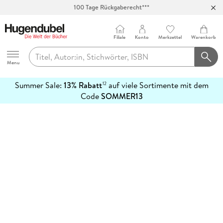
100 Tage Rückgaberecht***
Abholung in über 100 Filialen
Filiale
Konto
Merkzettel
Warenkorb
Hugendubel
Menu
Summer Sale:
13% Rabatt
auf viele Sortimente mit dem
12
mehr
Code
SOMMER13
erfahren