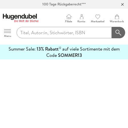
100 Tage Rückgaberecht***
Abholung in über 100 Filialen
Filiale
Konto
Merkzettel
Warenkorb
Hugendubel
Menu
Summer Sale:
13% Rabatt
auf viele Sortimente mit dem
12
mehr
Code
SOMMER13
erfahren