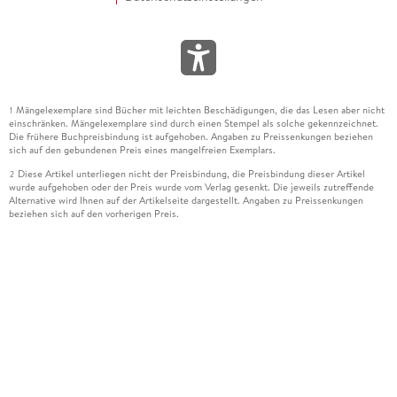
Mängelexemplare sind Bücher mit leichten Beschädigungen, die das Lesen aber nicht
1
einschränken. Mängelexemplare sind durch einen Stempel als solche gekennzeichnet.
Die frühere Buchpreisbindung ist aufgehoben. Angaben zu Preissenkungen beziehen
sich auf den gebundenen Preis eines mangelfreien Exemplars.
Diese Artikel unterliegen nicht der Preisbindung, die Preisbindung dieser Artikel
2
wurde aufgehoben oder der Preis wurde vom Verlag gesenkt. Die jeweils zutreffende
Alternative wird Ihnen auf der Artikelseite dargestellt. Angaben zu Preissenkungen
beziehen sich auf den vorherigen Preis.
Durch Öffnen der Leseprobe willigen Sie ein, dass Daten an den Anbieter der
3
Leseprobe übermittelt werden.
Der gebundene Preis dieses Artikels wird nach Ablauf des auf der Artikelseite
4
dargestellten Datums vom Verlag angehoben.
Der Preisvergleich bezieht sich auf die unverbindliche Preisempfehlung (UVP) des
5
Herstellers.
Der gebundene Preis dieses Artikels wurde vom Verlag gesenkt. Angaben zu
6
Preissenkungen beziehen sich auf den vorherigen Preis.
Die Preisbindung dieses Artikels wurde aufgehoben. Angaben zu Preissenkungen
7