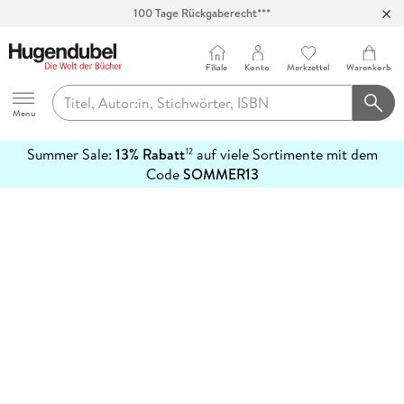
100 Tage Rückgaberecht***
Abholung in über 100 Filialen
Filiale
Konto
Merkzettel
Warenkorb
Hugendubel
Menu
Summer Sale:
13% Rabatt
auf viele Sortimente mit dem
12
mehr
Code
SOMMER13
erfahren