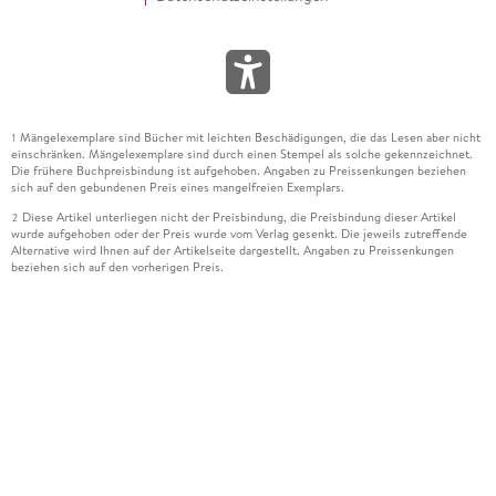
Mängelexemplare sind Bücher mit leichten Beschädigungen, die das Lesen aber nicht
1
einschränken. Mängelexemplare sind durch einen Stempel als solche gekennzeichnet.
Die frühere Buchpreisbindung ist aufgehoben. Angaben zu Preissenkungen beziehen
sich auf den gebundenen Preis eines mangelfreien Exemplars.
Diese Artikel unterliegen nicht der Preisbindung, die Preisbindung dieser Artikel
2
wurde aufgehoben oder der Preis wurde vom Verlag gesenkt. Die jeweils zutreffende
Alternative wird Ihnen auf der Artikelseite dargestellt. Angaben zu Preissenkungen
beziehen sich auf den vorherigen Preis.
Durch Öffnen der Leseprobe willigen Sie ein, dass Daten an den Anbieter der
3
Leseprobe übermittelt werden.
Der gebundene Preis dieses Artikels wird nach Ablauf des auf der Artikelseite
4
dargestellten Datums vom Verlag angehoben.
Der Preisvergleich bezieht sich auf die unverbindliche Preisempfehlung (UVP) des
5
Herstellers.
Der gebundene Preis dieses Artikels wurde vom Verlag gesenkt. Angaben zu
6
Preissenkungen beziehen sich auf den vorherigen Preis.
Die Preisbindung dieses Artikels wurde aufgehoben. Angaben zu Preissenkungen
7