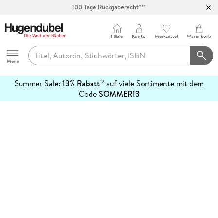
100 Tage Rückgaberecht***
Abholung in über 100 Filialen
Filiale
Konto
Merkzettel
Warenkorb
Hugendubel
Menu
Summer Sale:
13% Rabatt
auf viele Sortimente mit dem
12
mehr
Code
SOMMER13
erfahren