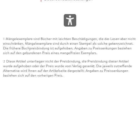
Mängelexemplare sind Bücher mit leichten Beschädigungen, die das Lesen aber nicht
1
einschränken. Mängelexemplare sind durch einen Stempel als solche gekennzeichnet.
Die frühere Buchpreisbindung ist aufgehoben. Angaben zu Preissenkungen beziehen
sich auf den gebundenen Preis eines mangelfreien Exemplars.
Diese Artikel unterliegen nicht der Preisbindung, die Preisbindung dieser Artikel
2
wurde aufgehoben oder der Preis wurde vom Verlag gesenkt. Die jeweils zutreffende
Alternative wird Ihnen auf der Artikelseite dargestellt. Angaben zu Preissenkungen
beziehen sich auf den vorherigen Preis.
Durch Öffnen der Leseprobe willigen Sie ein, dass Daten an den Anbieter der
3
Leseprobe übermittelt werden.
Der gebundene Preis dieses Artikels wird nach Ablauf des auf der Artikelseite
4
dargestellten Datums vom Verlag angehoben.
Der Preisvergleich bezieht sich auf die unverbindliche Preisempfehlung (UVP) des
5
Herstellers.
Der gebundene Preis dieses Artikels wurde vom Verlag gesenkt. Angaben zu
6
Preissenkungen beziehen sich auf den vorherigen Preis.
Die Preisbindung dieses Artikels wurde aufgehoben. Angaben zu Preissenkungen
7