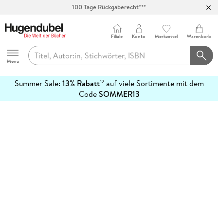
100 Tage Rückgaberecht***
Abholung in über 100 Filialen
Filiale
Konto
Merkzettel
Warenkorb
Hugendubel
Menu
Summer Sale:
13% Rabatt
auf viele Sortimente mit dem
12
mehr
Code
SOMMER13
erfahren