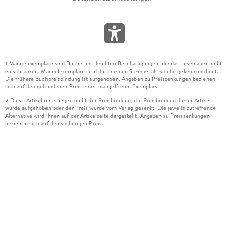
Mängelexemplare sind Bücher mit leichten Beschädigungen, die das Lesen aber nicht
1
einschränken. Mängelexemplare sind durch einen Stempel als solche gekennzeichnet.
Die frühere Buchpreisbindung ist aufgehoben. Angaben zu Preissenkungen beziehen
sich auf den gebundenen Preis eines mangelfreien Exemplars.
Diese Artikel unterliegen nicht der Preisbindung, die Preisbindung dieser Artikel
2
wurde aufgehoben oder der Preis wurde vom Verlag gesenkt. Die jeweils zutreffende
Alternative wird Ihnen auf der Artikelseite dargestellt. Angaben zu Preissenkungen
beziehen sich auf den vorherigen Preis.
Durch Öffnen der Leseprobe willigen Sie ein, dass Daten an den Anbieter der
3
Leseprobe übermittelt werden.
Der gebundene Preis dieses Artikels wird nach Ablauf des auf der Artikelseite
4
dargestellten Datums vom Verlag angehoben.
Der Preisvergleich bezieht sich auf die unverbindliche Preisempfehlung (UVP) des
5
Herstellers.
Der gebundene Preis dieses Artikels wurde vom Verlag gesenkt. Angaben zu
6
Preissenkungen beziehen sich auf den vorherigen Preis.
Die Preisbindung dieses Artikels wurde aufgehoben. Angaben zu Preissenkungen
7