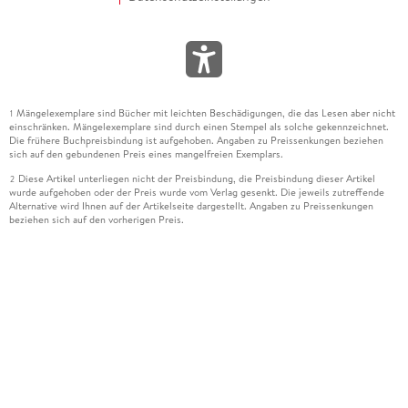
Mängelexemplare sind Bücher mit leichten Beschädigungen, die das Lesen aber nicht
1
einschränken. Mängelexemplare sind durch einen Stempel als solche gekennzeichnet.
Die frühere Buchpreisbindung ist aufgehoben. Angaben zu Preissenkungen beziehen
sich auf den gebundenen Preis eines mangelfreien Exemplars.
Diese Artikel unterliegen nicht der Preisbindung, die Preisbindung dieser Artikel
2
wurde aufgehoben oder der Preis wurde vom Verlag gesenkt. Die jeweils zutreffende
Alternative wird Ihnen auf der Artikelseite dargestellt. Angaben zu Preissenkungen
beziehen sich auf den vorherigen Preis.
Durch Öffnen der Leseprobe willigen Sie ein, dass Daten an den Anbieter der
3
Leseprobe übermittelt werden.
Der gebundene Preis dieses Artikels wird nach Ablauf des auf der Artikelseite
4
dargestellten Datums vom Verlag angehoben.
Der Preisvergleich bezieht sich auf die unverbindliche Preisempfehlung (UVP) des
5
Herstellers.
Der gebundene Preis dieses Artikels wurde vom Verlag gesenkt. Angaben zu
6
Preissenkungen beziehen sich auf den vorherigen Preis.
Die Preisbindung dieses Artikels wurde aufgehoben. Angaben zu Preissenkungen
7