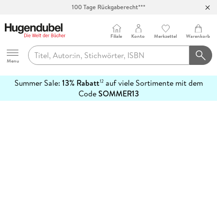
100 Tage Rückgaberecht***
Abholung in über 100 Filialen
Filiale
Konto
Merkzettel
Warenkorb
Hugendubel
Menu
Summer Sale:
13% Rabatt
auf viele Sortimente mit dem
12
mehr
Code
SOMMER13
erfahren