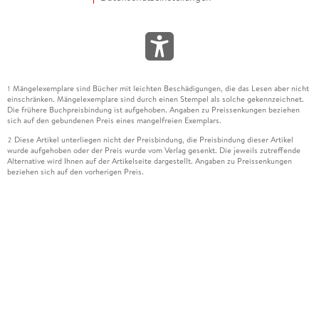
Mängelexemplare sind Bücher mit leichten Beschädigungen, die das Lesen aber nicht
1
einschränken. Mängelexemplare sind durch einen Stempel als solche gekennzeichnet.
Die frühere Buchpreisbindung ist aufgehoben. Angaben zu Preissenkungen beziehen
sich auf den gebundenen Preis eines mangelfreien Exemplars.
Diese Artikel unterliegen nicht der Preisbindung, die Preisbindung dieser Artikel
2
wurde aufgehoben oder der Preis wurde vom Verlag gesenkt. Die jeweils zutreffende
Alternative wird Ihnen auf der Artikelseite dargestellt. Angaben zu Preissenkungen
beziehen sich auf den vorherigen Preis.
Durch Öffnen der Leseprobe willigen Sie ein, dass Daten an den Anbieter der
3
Leseprobe übermittelt werden.
Der gebundene Preis dieses Artikels wird nach Ablauf des auf der Artikelseite
4
dargestellten Datums vom Verlag angehoben.
Der Preisvergleich bezieht sich auf die unverbindliche Preisempfehlung (UVP) des
5
Herstellers.
Der gebundene Preis dieses Artikels wurde vom Verlag gesenkt. Angaben zu
6
Preissenkungen beziehen sich auf den vorherigen Preis.
Die Preisbindung dieses Artikels wurde aufgehoben. Angaben zu Preissenkungen
7