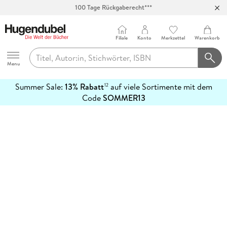
100 Tage Rückgaberecht***
Abholung in über 100 Filialen
Filiale
Konto
Merkzettel
Warenkorb
Hugendubel
Menu
Summer Sale:
13% Rabatt
auf viele Sortimente mit dem
12
mehr
Code
SOMMER13
erfahren