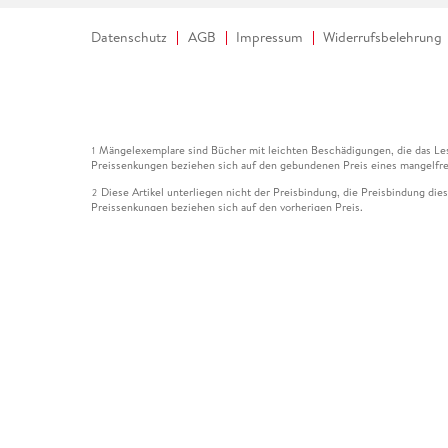
Datenschutz
AGB
Impressum
Widerrufsbelehrung
Mängelexemplare sind Bücher mit leichten Beschädigungen, die das Les
1
Preissenkungen beziehen sich auf den gebundenen Preis eines mangelfre
Diese Artikel unterliegen nicht der Preisbindung, die Preisbindung die
2
Preissenkungen beziehen sich auf den vorherigen Preis.
Durch Öffnen der Leseprobe willigen Sie ein, dass Daten an den Anbie
3
Der gebundene Preis dieses Artikels wird nach Ablauf des auf der Arti
4
Der Preisvergleich bezieht sich auf die unverbindliche Preisempfehlun
5
Der gebundene Preis dieses Artikels wurde vom Verlag gesenkt. Angabe
6
Die Preisbindung dieses Artikels wurde aufgehoben. Angaben zu Preis
7
Der gebundene Preis dieses Artikels wird nach Ablauf des auf der Arti
8
Ihr Gutschein SOMMER13 gilt bis einschließlich 10.08.2026. Sie könne
12
gültig für gesetzlich preisgebundene Artikel (deutschsprachige Bücher 
Gutscheinen und Geschenkkarten kombinierbar. Eine Barauszahlung ist ni