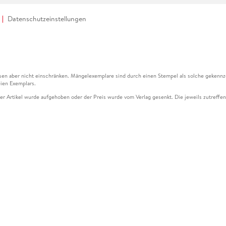
Datenschutzeinstellungen
en aber nicht einschränken. Mängelexemplare sind durch einen Stempel als solche gekennz
ien Exemplars.
ser Artikel wurde aufgehoben oder der Preis wurde vom Verlag gesenkt. Die jeweils zutreffend
ter der Leseprobe übermittelt werden.
kelseite dargestellten Datums vom Verlag angehoben.
g (UVP) des Herstellers.
n zu Preissenkungen beziehen sich auf den vorherigen Preis.
senkungen beziehen sich auf den letzten gebundenen Preis.
kelseite dargestellten Datums vom Verlag angehoben.
n den Gutschein ausschließlich online einlösen unter www.hugendubel.de. Keine Bestellung z
und eBooks) sowie für preisgebundene Kalender, tolino shine (4016621130466), tolino selec
cht möglich. Ein Weiterverkauf und der Handel des Gutscheincodes sind nicht gestattet.