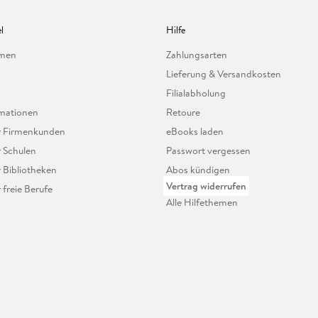
l
Hilfe
hmen
Zahlungsarten
Lieferung & Versandkosten
Filialabholung
mationen
Retoure
ür Firmenkunden
eBooks laden
r Schulen
Passwort vergessen
r Bibliotheken
Abos kündigen
Vertrag widerrufen
r freie Berufe
Alle Hilfethemen