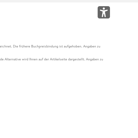
eichnet. Die frühere Buchpreisbindung ist aufgehoben. Angaben zu
e Alternative wird Ihnen auf der Artikelseite dargestellt. Angaben zu
ur Abholung mit Zahlung in der Filiale möglich. Der Gutschein ist nicht
t und das Hugendubel Hörbuch Abo. Der Gutschein ist nicht mit anderen