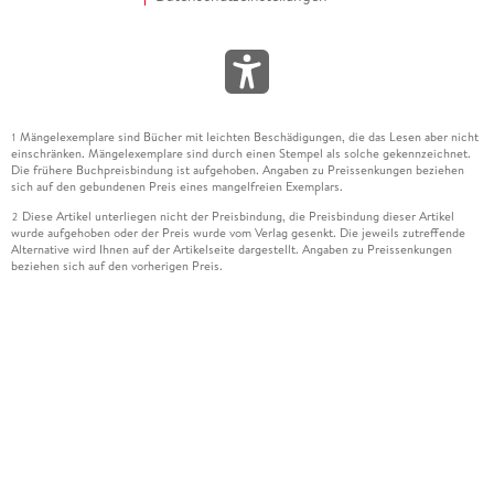
Mängelexemplare sind Bücher mit leichten Beschädigungen, die das Lesen aber nicht
1
einschränken. Mängelexemplare sind durch einen Stempel als solche gekennzeichnet.
Die frühere Buchpreisbindung ist aufgehoben. Angaben zu Preissenkungen beziehen
sich auf den gebundenen Preis eines mangelfreien Exemplars.
Diese Artikel unterliegen nicht der Preisbindung, die Preisbindung dieser Artikel
2
wurde aufgehoben oder der Preis wurde vom Verlag gesenkt. Die jeweils zutreffende
Alternative wird Ihnen auf der Artikelseite dargestellt. Angaben zu Preissenkungen
beziehen sich auf den vorherigen Preis.
Durch Öffnen der Leseprobe willigen Sie ein, dass Daten an den Anbieter der
3
Leseprobe übermittelt werden.
Der gebundene Preis dieses Artikels wird nach Ablauf des auf der Artikelseite
4
dargestellten Datums vom Verlag angehoben.
Der Preisvergleich bezieht sich auf die unverbindliche Preisempfehlung (UVP) des
5
Herstellers.
Der gebundene Preis dieses Artikels wurde vom Verlag gesenkt. Angaben zu
6
Preissenkungen beziehen sich auf den vorherigen Preis.
Die Preisbindung dieses Artikels wurde aufgehoben. Angaben zu Preissenkungen
7