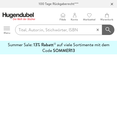
100 Tage Rückgaberecht***
Abholung in über 100 Filialen
Filiale
Konto
Merkzettel
Warenkorb
Hugendubel
Menu
Summer Sale:
13% Rabatt
auf viele Sortimente mit dem
12
mehr
Code
SOMMER13
erfahren