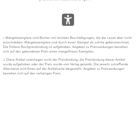
Mängelexemplare sind Bücher mit leichten Beschädigungen, die das Lesen aber nicht
1
einschränken. Mängelexemplare sind durch einen Stempel als solche gekennzeichnet.
Die frühere Buchpreisbindung ist aufgehoben. Angaben zu Preissenkungen beziehen
sich auf den gebundenen Preis eines mangelfreien Exemplars.
Diese Artikel unterliegen nicht der Preisbindung, die Preisbindung dieser Artikel
2
wurde aufgehoben oder der Preis wurde vom Verlag gesenkt. Die jeweils zutreffende
Alternative wird Ihnen auf der Artikelseite dargestellt. Angaben zu Preissenkungen
beziehen sich auf den vorherigen Preis.
Durch Öffnen der Leseprobe willigen Sie ein, dass Daten an den Anbieter der
3
Leseprobe übermittelt werden.
Der gebundene Preis dieses Artikels wird nach Ablauf des auf der Artikelseite
4
dargestellten Datums vom Verlag angehoben.
Der Preisvergleich bezieht sich auf die unverbindliche Preisempfehlung (UVP) des
5
Herstellers.
Der gebundene Preis dieses Artikels wurde vom Verlag gesenkt. Angaben zu
6
Preissenkungen beziehen sich auf den vorherigen Preis.
Die Preisbindung dieses Artikels wurde aufgehoben. Angaben zu Preissenkungen
7