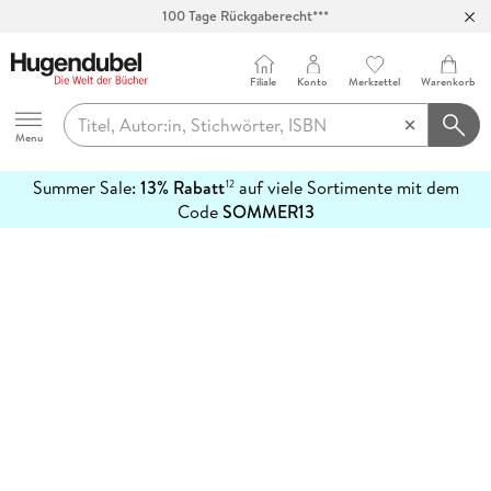
100 Tage Rückgaberecht***
Abholung in über 100 Filialen
Filiale
Konto
Merkzettel
Warenkorb
Hugendubel
Menu
Summer Sale:
13% Rabatt
auf viele Sortimente mit dem
12
mehr
Code
SOMMER13
erfahren