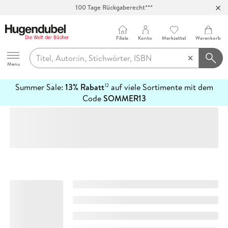
100 Tage Rückgaberecht***
Abholung in über 100 Filialen
Filiale
Konto
Merkzettel
Warenkorb
Hugendubel
Menu
Summer Sale:
13% Rabatt
auf viele Sortimente mit dem
12
mehr
Code
SOMMER13
erfahren