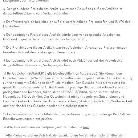
Leseprobe übermittelt werden.
Der gebundene Preis dieses Artikels wird nach Ablauf des auf der Artikelseite
4
dargestellten Datums vom Verlag angehoben.
Der Preisvergleich bezieht sich auf die unverbindliche Preisempfehlung (UVP) des
5
Herstellers.
Der gebundene Preis dieses Artikels wurde vom Verlag gesenkt. Angaben zu
6
Preissenkungen beziehen sich auf den vorherigen Preis.
Die Preisbindung dieses Artikels wurde aufgehoben. Angaben zu Preissenkungen
7
beziehen sich auf den letzten gebundenen Preis.
Der gebundene Preis dieses Artikels wird nach Ablauf des auf der Artikelseite
8
dargestellten Datums vom Verlag angehoben.
Ihr Gutschein SOMMER13 gilt bis einschließlich 10.08.2026. Sie können den
12
Gutschein ausschließlich online einlösen unter www.hugendubel.de. Keine Bestellung
zur Abholung mit Zahlung in der Filiale möglich. Der Gutschein ist nicht gültig für
gesetzlich preisgebundene Artikel (deutschsprachige Bücher und eBooks) sowie für
preisgebundene Kalender, tolino shine (4016621130466), tolino select und das
Hugendubel Hörbuch Abo. Der Gutschein ist nicht mit anderen Gutscheinen und
Geschenkkarten kombinierbar. Eine Barauszahlung ist nicht möglich. Ein Weiterverkauf
und der Handel des Gutscheincodes sind nicht gestattet.
Leider können wir die Echtheit der Kundenbewertung aufgrund der großen Zahl an
15
Einzelbewertungen nicht prüfen.
Alle Informationen zur Tiefpreisgarantie finden Sie
hier
16
Alle Preise verstehen sich inkl. der gesetzlichen MwSt. Informationen über den
*