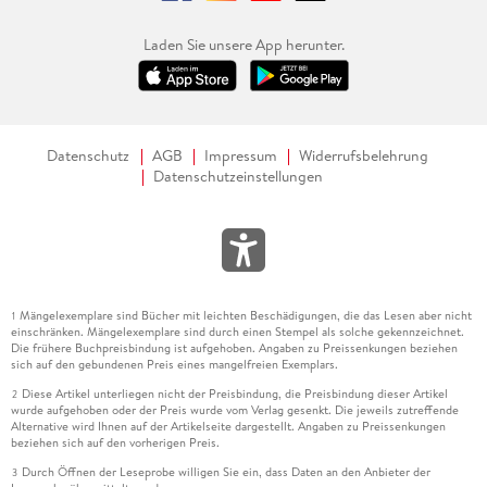
Laden Sie unsere App herunter.
Datenschutz
AGB
Impressum
Widerrufsbelehrung
Datenschutzeinstellungen
Mängelexemplare sind Bücher mit leichten Beschädigungen, die das Lesen aber nicht
1
einschränken. Mängelexemplare sind durch einen Stempel als solche gekennzeichnet.
Die frühere Buchpreisbindung ist aufgehoben. Angaben zu Preissenkungen beziehen
sich auf den gebundenen Preis eines mangelfreien Exemplars.
Diese Artikel unterliegen nicht der Preisbindung, die Preisbindung dieser Artikel
2
wurde aufgehoben oder der Preis wurde vom Verlag gesenkt. Die jeweils zutreffende
Alternative wird Ihnen auf der Artikelseite dargestellt. Angaben zu Preissenkungen
beziehen sich auf den vorherigen Preis.
Durch Öffnen der Leseprobe willigen Sie ein, dass Daten an den Anbieter der
3