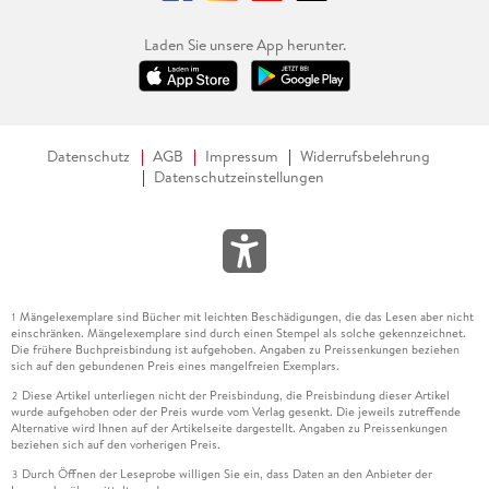
Laden Sie unsere App herunter.
Datenschutz
AGB
Impressum
Widerrufsbelehrung
Datenschutzeinstellungen
Mängelexemplare sind Bücher mit leichten Beschädigungen, die das Lesen aber nicht
1
einschränken. Mängelexemplare sind durch einen Stempel als solche gekennzeichnet.
Die frühere Buchpreisbindung ist aufgehoben. Angaben zu Preissenkungen beziehen
sich auf den gebundenen Preis eines mangelfreien Exemplars.
Diese Artikel unterliegen nicht der Preisbindung, die Preisbindung dieser Artikel
2
wurde aufgehoben oder der Preis wurde vom Verlag gesenkt. Die jeweils zutreffende
Alternative wird Ihnen auf der Artikelseite dargestellt. Angaben zu Preissenkungen
beziehen sich auf den vorherigen Preis.
Durch Öffnen der Leseprobe willigen Sie ein, dass Daten an den Anbieter der
3