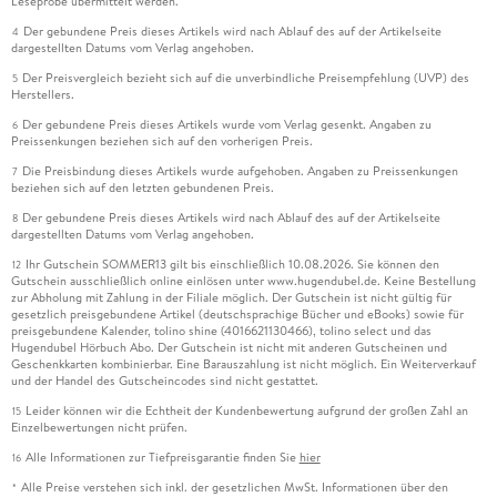
Leseprobe übermittelt werden.
Der gebundene Preis dieses Artikels wird nach Ablauf des auf der Artikelseite
4
dargestellten Datums vom Verlag angehoben.
Der Preisvergleich bezieht sich auf die unverbindliche Preisempfehlung (UVP) des
5
Herstellers.
Der gebundene Preis dieses Artikels wurde vom Verlag gesenkt. Angaben zu
6
Preissenkungen beziehen sich auf den vorherigen Preis.
Die Preisbindung dieses Artikels wurde aufgehoben. Angaben zu Preissenkungen
7
beziehen sich auf den letzten gebundenen Preis.
Der gebundene Preis dieses Artikels wird nach Ablauf des auf der Artikelseite
8
dargestellten Datums vom Verlag angehoben.
Ihr Gutschein SOMMER13 gilt bis einschließlich 10.08.2026. Sie können den
12
Gutschein ausschließlich online einlösen unter www.hugendubel.de. Keine Bestellung
zur Abholung mit Zahlung in der Filiale möglich. Der Gutschein ist nicht gültig für
gesetzlich preisgebundene Artikel (deutschsprachige Bücher und eBooks) sowie für
preisgebundene Kalender, tolino shine (4016621130466), tolino select und das
Hugendubel Hörbuch Abo. Der Gutschein ist nicht mit anderen Gutscheinen und
Geschenkkarten kombinierbar. Eine Barauszahlung ist nicht möglich. Ein Weiterverkauf
und der Handel des Gutscheincodes sind nicht gestattet.
Leider können wir die Echtheit der Kundenbewertung aufgrund der großen Zahl an
15
Einzelbewertungen nicht prüfen.
Alle Informationen zur Tiefpreisgarantie finden Sie
hier
16
Alle Preise verstehen sich inkl. der gesetzlichen MwSt. Informationen über den
*