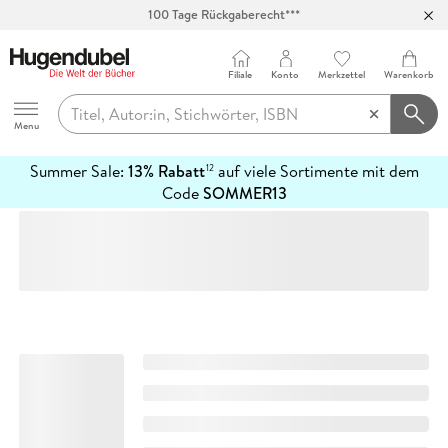
100 Tage Rückgaberecht***
Abholung in über 100 Filialen
Filiale
Konto
Merkzettel
Warenkorb
Hugendubel
Menu
Summer Sale:
13% Rabatt
auf viele Sortimente mit dem
12
mehr
Code
SOMMER13
erfahren