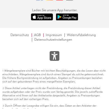
Laden Sie unsere App herunter.
Datenschutz
AGB
Impressum
Widerrufsbelehrung
Datenschutzeinstellungen
Mängelexemplare sind Bücher mit leichten Beschädigungen, die das Lesen aber nicht
1
einschränken. Mängelexemplare sind durch einen Stempel als solche gekennzeichnet.
Die frühere Buchpreisbindung ist aufgehoben. Angaben zu Preissenkungen beziehen
sich auf den gebundenen Preis eines mangelfreien Exemplars.
Diese Artikel unterliegen nicht der Preisbindung, die Preisbindung dieser Artikel
2
wurde aufgehoben oder der Preis wurde vom Verlag gesenkt. Die jeweils zutreffende
Alternative wird Ihnen auf der Artikelseite dargestellt. Angaben zu Preissenkungen
beziehen sich auf den vorherigen Preis.
Durch Öffnen der Leseprobe willigen Sie ein, dass Daten an den Anbieter der
3