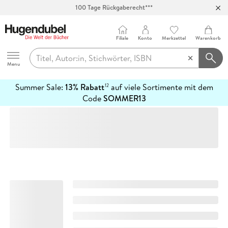
100 Tage Rückgaberecht***
Abholung in über 100 Filialen
Filiale
Konto
Merkzettel
Warenkorb
Hugendubel
Menu
Summer Sale:
13% Rabatt
auf viele Sortimente mit dem
12
mehr
Code
SOMMER13
erfahren