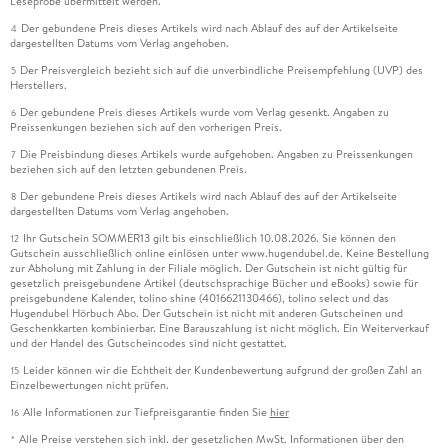
Leseprobe übermittelt werden.
Der gebundene Preis dieses Artikels wird nach Ablauf des auf der Artikelseite
4
dargestellten Datums vom Verlag angehoben.
Der Preisvergleich bezieht sich auf die unverbindliche Preisempfehlung (UVP) des
5
Herstellers.
Der gebundene Preis dieses Artikels wurde vom Verlag gesenkt. Angaben zu
6
Preissenkungen beziehen sich auf den vorherigen Preis.
Die Preisbindung dieses Artikels wurde aufgehoben. Angaben zu Preissenkungen
7
beziehen sich auf den letzten gebundenen Preis.
Der gebundene Preis dieses Artikels wird nach Ablauf des auf der Artikelseite
8
dargestellten Datums vom Verlag angehoben.
Ihr Gutschein SOMMER13 gilt bis einschließlich 10.08.2026. Sie können den
12
Gutschein ausschließlich online einlösen unter www.hugendubel.de. Keine Bestellung
zur Abholung mit Zahlung in der Filiale möglich. Der Gutschein ist nicht gültig für
gesetzlich preisgebundene Artikel (deutschsprachige Bücher und eBooks) sowie für
preisgebundene Kalender, tolino shine (4016621130466), tolino select und das
Hugendubel Hörbuch Abo. Der Gutschein ist nicht mit anderen Gutscheinen und
Geschenkkarten kombinierbar. Eine Barauszahlung ist nicht möglich. Ein Weiterverkauf
und der Handel des Gutscheincodes sind nicht gestattet.
Leider können wir die Echtheit der Kundenbewertung aufgrund der großen Zahl an
15
Einzelbewertungen nicht prüfen.
Alle Informationen zur Tiefpreisgarantie finden Sie
hier
16
Alle Preise verstehen sich inkl. der gesetzlichen MwSt. Informationen über den
*