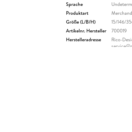
Sprache
Undeterm
Produktart
Merchandi
Größe (L/B/H)
15/146/3
Artikelnr. Hersteller
700019
Herstelleradresse
Rico-Desig
service@r