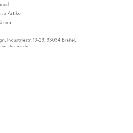
ined
se-Artikel
56 mm
n, Industriestr. 19-23, 33034 Brakel,
ico-design.de