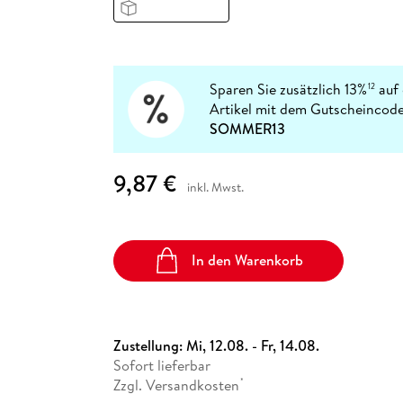
Fremdsprachige Bücher
n Lernhilfen
 Jugendbücher
eiber
Hörbuch Downloads im Bundle
cher
 Vergleich
 Puzzlezubehör
Lernen
New Adult
STABILO
Taschenbücher
hilfen
hriller
 Backen
er
lender
Ratgeber
op
hriller
Romance
Sparen Sie zusätzlich 13%
auf 
12
Sachbücher
Artikel mit dem Gutscheincode
precher:innen
SOMMER13
Science Fiction
Fremdsprachige Bücher
9,87 €
inkl. Mwst.
In den Warenkorb
Zustellung:
Mi, 12.08. - Fr, 14.08.
Sofort lieferbar
Zzgl. Versandkosten
*